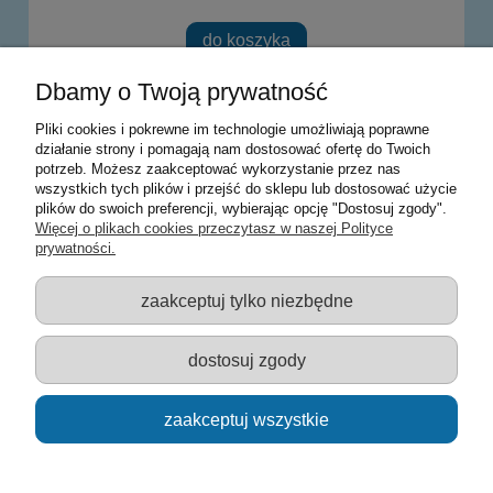
do koszyka
Dbamy o Twoją prywatność
«
1
2
3
4
»
Pliki cookies i pokrewne im technologie umożliwiają poprawne
działanie strony i pomagają nam dostosować ofertę do Twoich
potrzeb. Możesz zaakceptować wykorzystanie przez nas
Warunki zakupów
wszystkich tych plików i przejść do sklepu lub dostosować użycie
plików do swoich preferencji, wybierając opcję "Dostosuj zgody".
Moje konto
Więcej o plikach cookies przeczytasz w naszej Polityce
prywatności.
Informacje o sklepie
zaakceptuj tylko niezbędne
Sklep z zabawkami Łódź :: Hurownia zabawek :: Zabawki
edukacyjne :: Zestawy artystyczne :: Zabawki :: samochody Welly
:: Zabawkownia :: zabawki dla dzieci :: Lalki :: Klocki :: Artykuły
dostosuj zgody
szkolne ::
zaakceptuj wszystkie