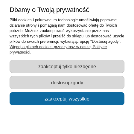
Dbamy o Twoją prywatność
Pliki cookies i pokrewne im technologie umożliwiają poprawne
działanie strony i pomagają nam dostosować ofertę do Twoich
potrzeb. Możesz zaakceptować wykorzystanie przez nas
wszystkich tych plików i przejść do sklepu lub dostosować użycie
plików do swoich preferencji, wybierając opcję "Dostosuj zgody".
Więcej o plikach cookies przeczytasz w naszej Polityce
prywatności.
87002 klocki KAZI SPIDER SUPER MAN 72 klocki
zaakceptuj tylko niezbędne
9,90 zł
dostosuj zgody
do koszyka
zaakceptuj wszystkie