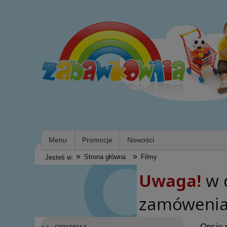
Menu
Promocje
Nowości
»
»
Strona główna
Filmy
Jesteś w:
Opcje 