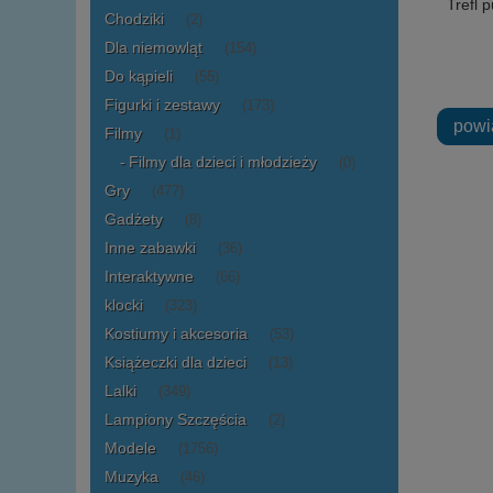
Trefl 
Chodziki
(2)
Dla niemowląt
(154)
Do kąpieli
(55)
Figurki i zestawy
(173)
powi
Filmy
(1)
Filmy dla dzieci i młodzieży
(0)
Gry
(477)
Gadżety
(8)
Inne zabawki
(36)
Interaktywne
(66)
klocki
(323)
Kostiumy i akcesoria
(53)
Książeczki dla dzieci
(13)
Lalki
(349)
Lampiony Szczęścia
(2)
Modele
(1756)
Muzyka
(46)