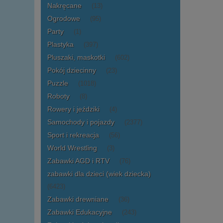
Nakręcane
(13)
Ogrodowe
(95)
Party
(1)
Plastyka
(397)
Pluszaki, maskotki
(602)
Pokój dziecinny
(23)
Puzzle
(1018)
Roboty
(8)
Rowery i jeździki
(4)
Samochody i pojazdy
(2377)
Sport i rekreacja
(56)
World Wrestling
(3)
Zabawki AGD i RTV
(76)
zabawki dla dzieci (wiek dziecka)
(6423)
Zabawki drewniane
(36)
Zabawki Edukacyjne
(243)