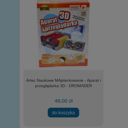
0 EPOKA
Artec Naukowe MAjsterkowanie - Aparat i
Plastynka
ór
przeglądarka 3D - DROMADER
m
49,00 zł
ości
do koszyka