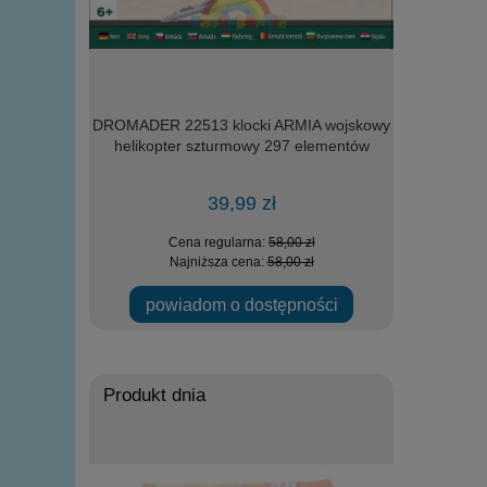
m i rampa
DROMADER 22513 klocki ARMIA wojskowy
Loco Toy
odów
helikopter szturmowy 297 elementów
39,99 zł
 zł
Cena regularna:
58,00 zł
Ce
 zł
Najniższa cena:
58,00 zł
Na
powiadom o dostępności
Produkt dnia