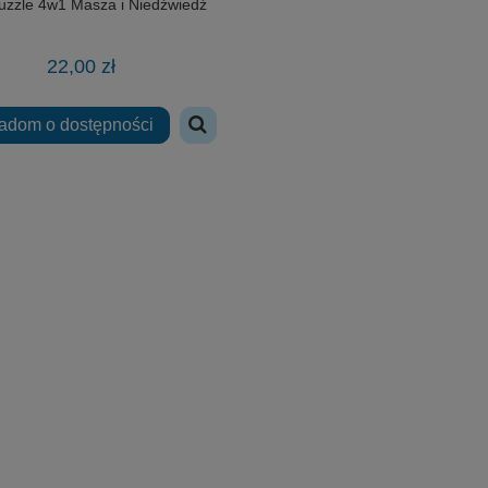
puzzle 4w1 Masza i Niedźwiedź
22,00 zł
adom o dostępności