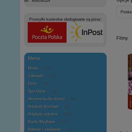
tel.: 609108114
Produc
Przesyłki kurierskie obsługiwane są przez:
Filmy
Menu
Moda
(15)
Zabawki
(39)
Dom
(32)
Spy Gear
(1)
Akcesoria dla dzieci
(4)
Artykuły biurowe
(0)
Artykuły szkolne
(526)
Bańki Mydlane
(41)
Baterie i zasilanie
(13)