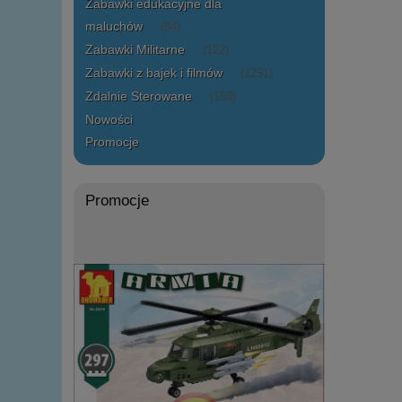
Zabawki edukacyjne dla
maluchów
(84)
Zabawki Militarne
(122)
Zabawki z bajek i filmów
(1251)
Zdalnie Sterowane
(159)
Nowości
Promocje
Promocje