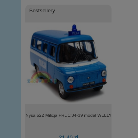
Bestsellery
l WELLY
Nysa 522 Milicja PRL 1:34-39 model WELLY
model Welly 
21,40 zł