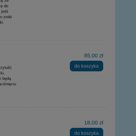
kę ze
kę do
jeśli
o zrobi
ki.
85,00 zł
do koszyka
zytulić
ki,
ci będą
ciśnięciu
18,00 zł
do koszyka