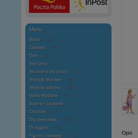
Menu
Moda
(15)
Zabawki
(39)
Dom
(32)
Spy Gear
(1)
Akcesoria dla dzieci
(4)
Artykuły biurowe
(0)
Artykuły szkolne
(526)
Bańki Mydlane
(41)
Baterie i zasilanie
(13)
Chodziki
(2)
Dla niemowląt
(154)
Do kąpieli
(55)
Opis
Figurki i zestawy
(173)