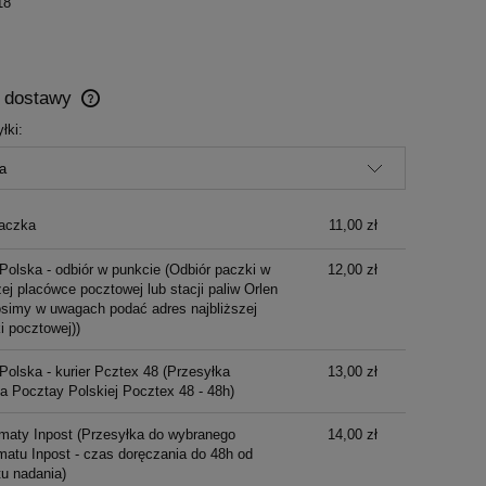
18
y dostawy
łki:
Cena nie zawiera ewentualnych kosztów
płatności
aczka
11,00 zł
Polska - odbiór w punkcie
(Odbiór paczki w
12,00 zł
ej placówce pocztowej lub stacji paliw Orlen
osimy w uwagach podać adres najbliższej
i pocztowej))
Polska - kurier Pcztex 48
(Przesyłka
13,00 zł
ka Pocztay Polskiej Pocztex 48 - 48h)
maty Inpost
(Przesyłka do wybranego
14,00 zł
atu Inpost - czas doręczania do 48h od
u nadania)