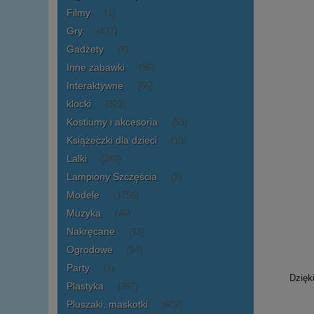
Filmy
(1)
Gry
(477)
Gadżety
(8)
Inne zabawki
(36)
Interaktywne
(66)
klocki
(323)
Kostiumy i akcesoria
(53)
Książeczki dla dzieci
(13)
Lalki
(349)
Lampiony Szczęścia
(2)
Modele
(1756)
Muzyka
(46)
Nakręcane
(13)
Ogrodowe
(94)
Party
(1)
Dzięk
Plastyka
(397)
Pluszaki, maskotki
(602)