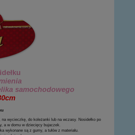
idełku
rmienia
otelika samochodowego
30cm
 na wycieczkę, do koleżanki lub na wczasy. Nosidełko po
y, a w domu w dziecięcy bujaczek.
ówka wykonane są z gumy, a tułów z materiału.