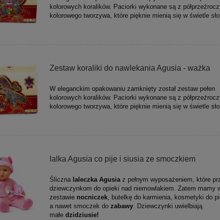
kolorowych koralików. Paciorki wykonane są z półprzeźrocz
kolorowego tworzywa, które pięknie mienią się w świetle sł
Zestaw koraliki do nawlekania Agusia - ważka
W eleganckim opakowaniu zamknięty został zestaw pełen
kolorowych koralików. Paciorki wykonane są z półprzeźrocz
kolorowego tworzywa, które pięknie mienią się w świetle sł
lalka Agusia co pije i siusia ze smoczkiem
Śliczna
laleczka Agusia
z pełnym wyposażeniem, które pr
dziewczynkom do opieki nad niemowlakiem. Zatem mamy 
zestawie
nocniczek
, butelkę do karmienia, kosmetyki do pi
a nawet smoczek do
zabawy
. Dziewczynki uwielbiają
małe
dzidziusie!