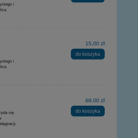
ystego i
ońca.
15,00 zł
do koszyka
ystego i
ońca.
68,00 zł
do koszyka
zyda się
w
elęgnacji,