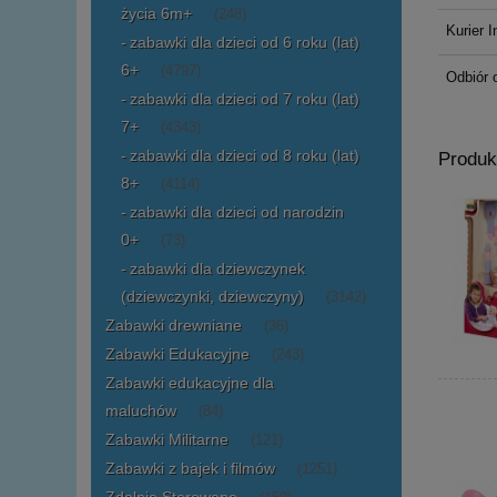
życia 6m+
(248)
Kurier I
zabawki dla dzieci od 6 roku (lat)
6+
(4797)
Odbiór 
zabawki dla dzieci od 7 roku (lat)
7+
(4343)
zabawki dla dzieci od 8 roku (lat)
Produk
8+
(4114)
zabawki dla dzieci od narodzin
0+
(73)
zabawki dla dziewczynek
(dziewczynki, dziewczyny)
(3142)
Zabawki drewniane
(36)
Zabawki Edukacyjne
(243)
Zabawki edukacyjne dla
maluchów
(84)
Zabawki Militarne
(121)
Zabawki z bajek i filmów
(1251)