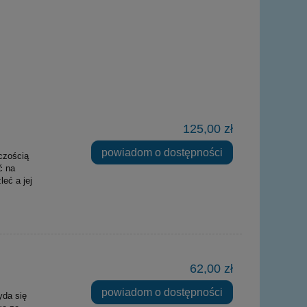
125,00 zł
powiadom o dostępności
czością
ć na
leć a jej
62,00 zł
powiadom o dostępności
yda się