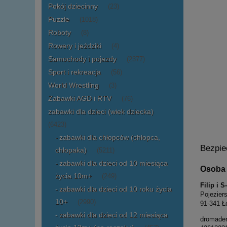
Pokój dziecinny
(23)
Puzzle
(1018)
Roboty
(8)
Rowery i jeździki
(4)
Samochody i pojazdy
(2377)
Sport i rekreacja
(56)
World Wrestling
(3)
Zabawki AGD i RTV
(76)
zabawki dla dzieci (wiek dziecka)
(6423)
zabawki dla chłopców (chłopca,
Bezpie
chłopaka)
(5211)
zabawki dla dzieci od 10 miesiąca
Osoba 
życia 10m+
(249)
Filip i 
zabawki dla dzieci od 10 roku życia
Pojezier
10+
(2990)
91-341 Ł
zabawki dla dzieci od 12 miesiąca
dromade