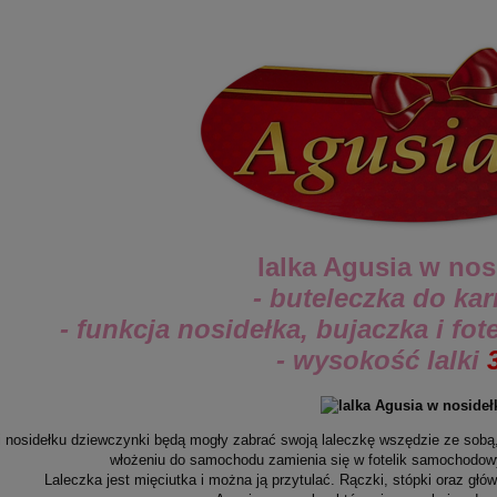
lalka Agusia w nos
- buteleczka do ka
- funkcja nosidełka, bujaczka i f
- wysokość lalki
i nosidełku dziewczynki będą mogły zabrać swoją laleczkę wszędzie ze sobą,
włożeniu do samochodu zamienia się w fotelik samochodow
Laleczka jest mięciutka i można ją przytulać. Rączki, stópki oraz gł