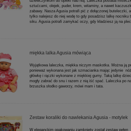
dziewczynkom do opieki nad nią. Laleczka posiada misecz
sztućcami, olejek, puder, krem, witaminy, a nawet kaczusz
zabawy. Nasza Agusia potrafi pić z dołączonej buteleczki, a 
tylko nalejesz do niej wodę to gdy posadzisz lalkę nocniku t
siku. Agusia potrafi zamykać oczy, gdy kładziesz ją na plec
miękka lalka Agusia mówiąca
Wyjątkowa laleczka, miękka niczym maskotka. Można ją pr
ponieważ wykonana jest jak szmacianka mając jedynie nóż
główkę i rączki wykonane z miękkiej gumy. Taką lalkę dzie
mogły zabrać do snu i razem z nią iść spać. Laleczka po na
brzuszka słodko gaworzy, mówi mam i tata.
Zestaw koraliki do nawlekania Agusia - motylek
W eleganckim opakowaniu zamknięty został zestaw pełen