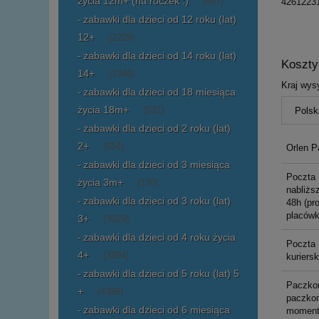
życia 12m+ (na roczek :)
4261223
(457)
zabawki dla dzieci od 12 roku (lat)
12+
(2228)
zabawki dla dzieci od 14 roku (lat)
Koszt
14+
(1949)
Kraj wysy
zabawki dla dzieci od 18 miesiąca
życia 18m+
(531)
zabawki dla dzieci od 2 roku (lat)
2+
(654)
Orlen P
zabawki dla dzieci od 3 miesiąca
Poczta 
życia 3m+
(170)
nabliższ
zabawki dla dzieci od 3 roku (lat)
48h (pr
placówk
3+
(3029)
zabawki dla dzieci od 4 roku życia
Poczta 
4+
(3894)
kuriers
zabawki dla dzieci od 5 roku (lat) 5
Paczko
+
(4398)
paczkom
zabawki dla dzieci od 6 miesiąca
moment