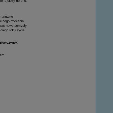
ę ją ułoży do snu.
 manualne
ielnego myślenia
ować nowe pomysły
eciego roku życia
ziewczynek.