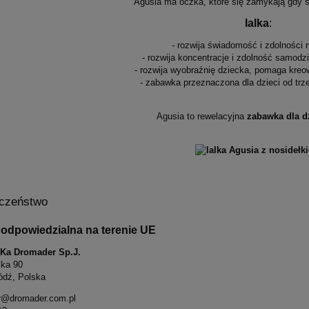
Agusia ma oczka, które się zamykają gdy si
lalka
:
- rozwija świadomość i zdolności
- rozwija koncentracje i zdolność samodz
- rozwija wyobraźnię dziecka, pomaga kre
- zabawka przeznaczona dla dzieci od trz
Agusia to rewelacyjna
zabawka dla d
czeństwo
odpowiedzialna na terenie UE
S-Ka Dromader Sp.J.
ska 90
ódź, Polska
r@dromader.com.pl