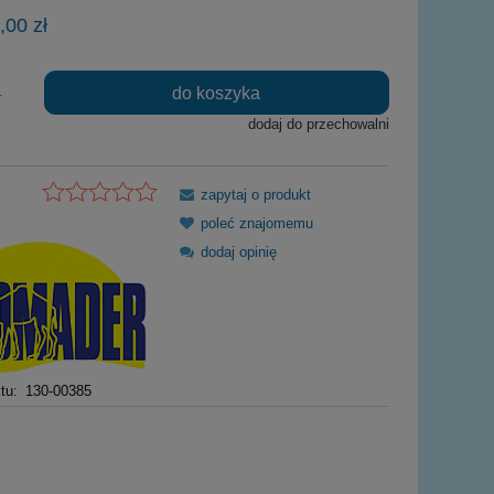
Cena nie zawiera ewentualnych kosztów
,00 zł
płatności
do koszyka
.
dodaj do przechowalni
zapytaj o produkt
poleć znajomemu
dodaj opinię
tu:
130-00385