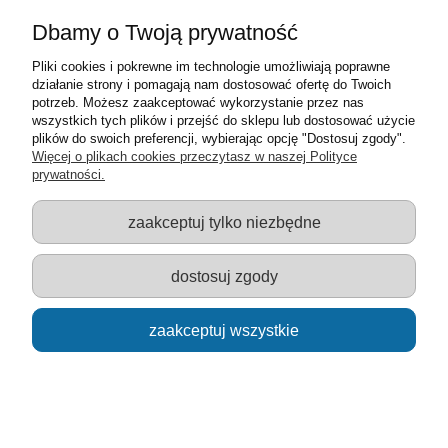
Moje konto
Dbamy o Twoją prywatność
Pliki cookies i pokrewne im technologie umożliwiają poprawne
Informacje o sklepie
działanie strony i pomagają nam dostosować ofertę do Twoich
potrzeb. Możesz zaakceptować wykorzystanie przez nas
Sklep z zabawkami Łódź :: Hurownia zabawek :: Zabawki
wszystkich tych plików i przejść do sklepu lub dostosować użycie
edukacyjne :: Zestawy artystyczne :: Zabawki :: samochody Welly
plików do swoich preferencji, wybierając opcję "Dostosuj zgody".
:: Zabawkownia :: zabawki dla dzieci :: Lalki :: Klocki :: Artykuły
Więcej o plikach cookies przeczytasz w naszej Polityce
szkolne ::
prywatności.
zaakceptuj tylko niezbędne
pokaż pełną wersję strony
dostosuj zgody
Sklep internetowy Shoper.pl
zaakceptuj wszystkie