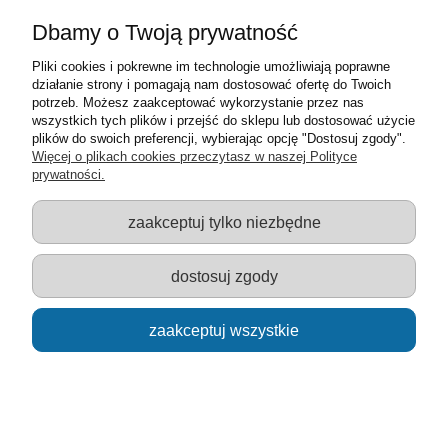
Dbamy o Twoją prywatność
Pliki cookies i pokrewne im technologie umożliwiają poprawne
działanie strony i pomagają nam dostosować ofertę do Twoich
potrzeb. Możesz zaakceptować wykorzystanie przez nas
wszystkich tych plików i przejść do sklepu lub dostosować użycie
plików do swoich preferencji, wybierając opcję "Dostosuj zgody".
Więcej o plikach cookies przeczytasz w naszej Polityce
prywatności.
27114 Rovinj, Chorwacja - TREFL PUZZLE 2000
zaakceptuj tylko niezbędne
ELEMENTÓW
42,00 zł
dostosuj zgody
powiadom o dostępności
zaakceptuj wszystkie