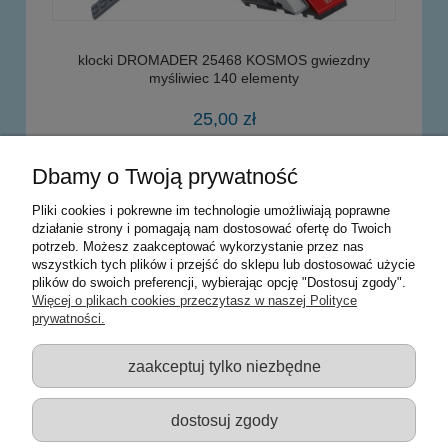
klocki DROMADER 25468 KOSMOS gwiezdny
myśliwiec 140 elementy
25,00 zł
Dbamy o Twoją prywatność
powiadom o dostępności
Pliki cookies i pokrewne im technologie umożliwiają poprawne
działanie strony i pomagają nam dostosować ofertę do Twoich
potrzeb. Możesz zaakceptować wykorzystanie przez nas
Warunki zakupów
wszystkich tych plików i przejść do sklepu lub dostosować użycie
plików do swoich preferencji, wybierając opcję "Dostosuj zgody".
Moje konto
Więcej o plikach cookies przeczytasz w naszej Polityce
prywatności.
Informacje o sklepie
zaakceptuj tylko niezbędne
Sklep z zabawkami Łódź :: Hurownia zabawek :: Zabawki
edukacyjne :: Zestawy artystyczne :: Zabawki :: samochody Welly
:: Zabawkownia :: zabawki dla dzieci :: Lalki :: Klocki :: Artykuły
dostosuj zgody
szkolne ::