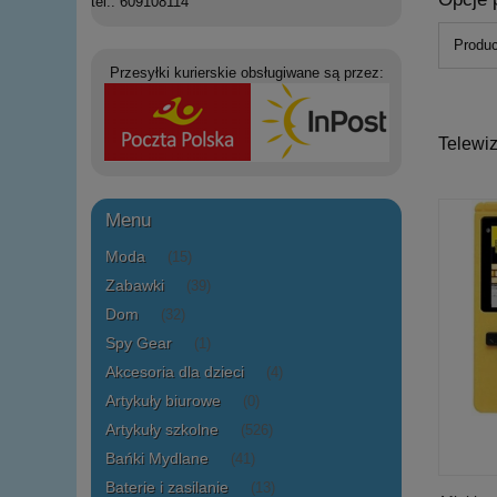
tel.: 609108114
Produc
Przesyłki kurierskie obsługiwane są przez:
Telewi
Menu
Moda
(15)
Zabawki
(39)
Dom
(32)
Spy Gear
(1)
Akcesoria dla dzieci
(4)
Artykuły biurowe
(0)
Artykuły szkolne
(526)
Bańki Mydlane
(41)
Baterie i zasilanie
(13)