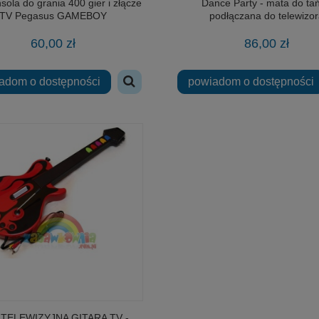
sola do grania 400 gier i złącze
Dance Party - mata do ta
TV Pegasus GAMEBOY
podłączana do telewizor
60,00 zł
86,00 zł
adom o dostępności
powiadom o dostępności
TELEWIZYJNA GITARA TV -