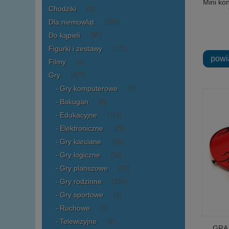
Mini kon
Chodziki
(2)
Dla niemowląt
(154)
Do kąpieli
(55)
Figurki i zestawy
(173)
powi
Filmy
(1)
Gry
(477)
Gry komputerowe
(0)
Bakugan
(0)
Edukacyjne
(114)
Elektroniczne
(25)
Gry karciane
(26)
Gry logiczne
(30)
Gry planszowe
(76)
Gry rodzinne
(184)
Gry sportowe
(4)
Ruchowe
(7)
Telewizyjne
(4)
GRA 