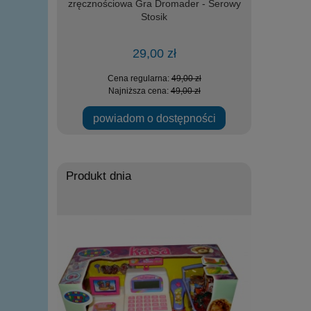
m i rampa
zręcznościowa Gra Dromader - Serowy
Loco Toy
odów
Stosik
29,00 zł
 zł
Cena regularna:
49,00 zł
Ce
 zł
Najniższa cena:
49,00 zł
Na
powiadom o dostępności
Produkt dnia