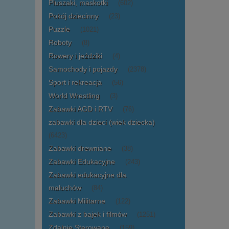
Pluszaki, maskotki
(602)
Pokój dziecinny
(23)
Puzzle
(1021)
Roboty
(8)
Rowery i jeździki
(4)
Samochody i pojazdy
(2378)
Sport i rekreacja
(56)
World Wrestling
(3)
Zabawki AGD i RTV
(76)
zabawki dla dzieci (wiek dziecka)
(6423)
Zabawki drewniane
(38)
Zabawki Edukacyjne
(243)
Zabawki edukacyjne dla
maluchów
(84)
Zabawki Militarne
(122)
Zabawki z bajek i filmów
(1251)
Zdalnie Sterowane
(159)