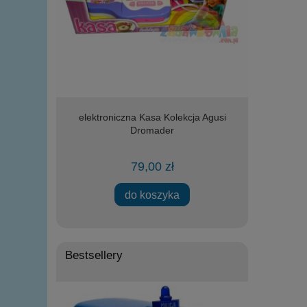
ER - ORIENT
elektroniczna Kasa Kolekcja Agusi
lalka Agusia
cami
Dromader
79,00 zł
do koszyka
Bestsellery