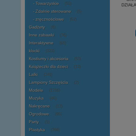
Towarzyskie
(55)
DZIAŁ
Zdalnie sterowane
(5)
zręcznościowe
(52)
Gadżety
(8)
Inne zabawki
(36)
Interaktywne
(66)
klocki
(323)
Kostiumy i akcesoria
(53)
Książeczki dla dzieci
(13)
Lalki
(349)
Lampiony Szczęścia
(2)
Modele
(1756)
Muzyka
(46)
Nakręcane
(13)
Ogrodowe
(95)
Party
(1)
Plastyka
(398)