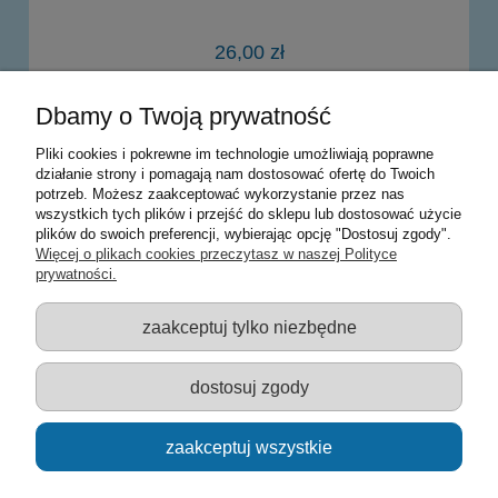
26,00 zł
Dbamy o Twoją prywatność
do koszyka
Pliki cookies i pokrewne im technologie umożliwiają poprawne
działanie strony i pomagają nam dostosować ofertę do Twoich
potrzeb. Możesz zaakceptować wykorzystanie przez nas
Warunki zakupów
wszystkich tych plików i przejść do sklepu lub dostosować użycie
plików do swoich preferencji, wybierając opcję "Dostosuj zgody".
Moje konto
Więcej o plikach cookies przeczytasz w naszej Polityce
prywatności.
Informacje o sklepie
zaakceptuj tylko niezbędne
Sklep z zabawkami Łódź :: Hurownia zabawek :: Zabawki
edukacyjne :: Zestawy artystyczne :: Zabawki :: samochody Welly
:: Zabawkownia :: zabawki dla dzieci :: Lalki :: Klocki :: Artykuły
dostosuj zgody
szkolne ::
zaakceptuj wszystkie