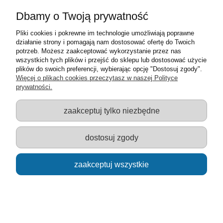
Dbamy o Twoją prywatność
Pliki cookies i pokrewne im technologie umożliwiają poprawne
działanie strony i pomagają nam dostosować ofertę do Twoich
potrzeb. Możesz zaakceptować wykorzystanie przez nas
wszystkich tych plików i przejść do sklepu lub dostosować użycie
plików do swoich preferencji, wybierając opcję "Dostosuj zgody".
Więcej o plikach cookies przeczytasz w naszej Polityce
zręcznościowa Gra Dromader - Serowy Stosik
prywatności.
29,00 zł
zaakceptuj tylko niezbędne
Cena regularna:
49,00 zł
dostosuj zgody
Najniższa cena:
49,00 zł
powiadom o dostępności
zaakceptuj wszystkie