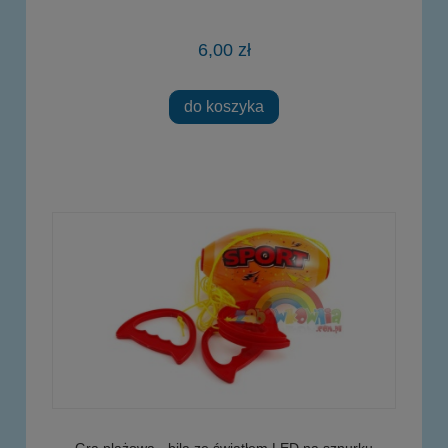
6,00 zł
do koszyka
Gra plażowa - bila ze światłem LED na sznurku