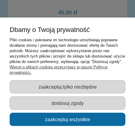
45,00 zł
Dbamy o Twoją prywatność
do koszyka
Pliki cookies i pokrewne im technologie umożliwiają poprawne
działanie strony i pomagają nam dostosować ofertę do Twoich
potrzeb. Możesz zaakceptować wykorzystanie przez nas
Warunki zakupów
wszystkich tych plików i przejść do sklepu lub dostosować użycie
plików do swoich preferencji, wybierając opcję "Dostosuj zgody".
Moje konto
Więcej o plikach cookies przeczytasz w naszej Polityce
prywatności.
Informacje o sklepie
zaakceptuj tylko niezbędne
Sklep z zabawkami Łódź :: Hurownia zabawek :: Zabawki
edukacyjne :: Zestawy artystyczne :: Zabawki :: samochody Welly
:: Zabawkownia :: zabawki dla dzieci :: Lalki :: Klocki :: Artykuły
dostosuj zgody
szkolne ::
zaakceptuj wszystkie