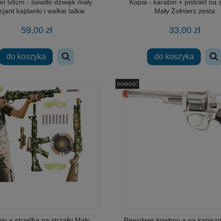
in 58cm - światło dźwięk mały
Kopia - karabin + pistolet na s
cjant kajdanki i walkie talkie
Mały Żołnierz zesta
59,00 zł
33,00 zł
do koszyka
do koszyka
nowość
in + strzelba na strzałki Mały
Rewolwer kowboy a na kapisz