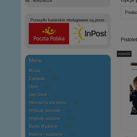
tel.: 609108114
Produc
Przesyłki kurierskie obsługiwane są przez:
Pistole
nowość
Menu
Moda
(15)
Zabawki
(39)
Dom
(32)
Spy Gear
(1)
Akcesoria dla dzieci
(4)
Artykuły biurowe
(0)
Artykuły szkolne
(526)
Bańki Mydlane
(41)
Baterie i zasilanie
(13)