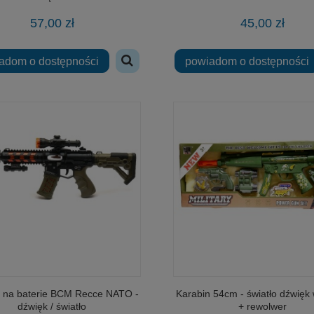
57,00 zł
45,00 zł
adom o dostępności
powiadom o dostępności
w skali 1:24 Porsche 911 GT3
Fiat 126p 1:34-39 model Welly
 na baterie BCM Recce NATO -
Karabin 54cm - światło dźwięk 
RS (992)
dźwięk / światło
+ rewolwer