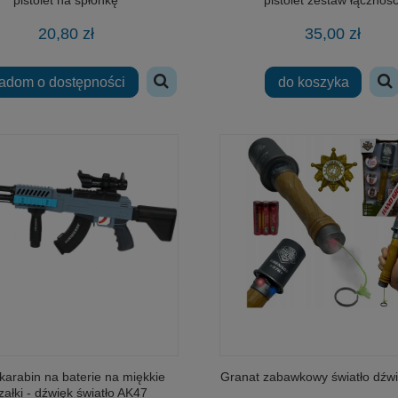
20,80 zł
35,00 zł
adom o dostępności
do koszyka
 Dromader Doktor Lab Monster
lalka Agusia co pije i siusia do nocnic
igh - Balsam do ust
49,00 zł
69,00 zł
karabin na baterie na miękkie
Granat zabawkowy światło dźwi
rzałki - dźwięk światło AK47
do koszyka
do koszyka