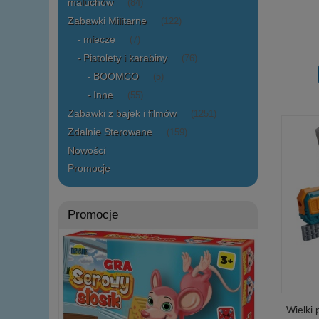
maluchów
(84)
Zabawki Militarne
(122)
miecze
(7)
Pistolety i karabiny
(76)
BOOMCO
(5)
Inne
(55)
Zabawki z bajek i filmów
(1251)
Zdalnie Sterowane
(159)
Nowości
Promocje
Promocje
Wielki