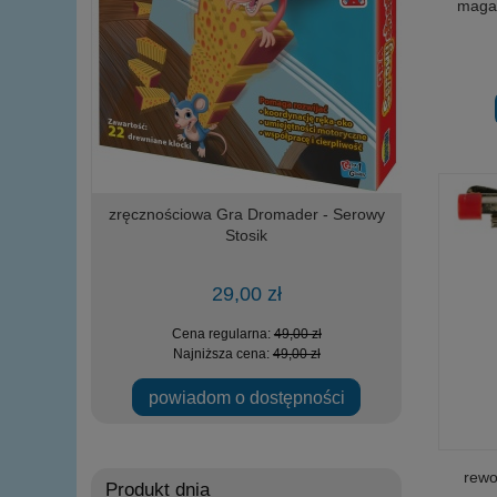
magaz
IA wojskowy
zręcznościowa Gra Dromader - Serowy
Loco Toys
elementów
Stosik
zała
29,00 zł
zł
Cena regularna:
49,00 zł
Ce
zł
Najniższa cena:
49,00 zł
Na
ości
powiadom o dostępności
rewo
Produkt dnia