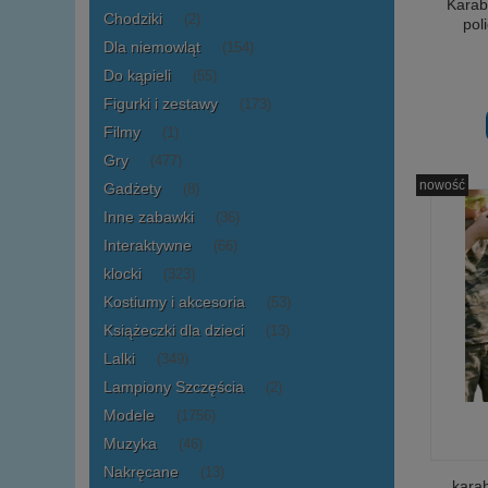
Karab
Chodziki
(2)
poli
Dla niemowląt
(154)
Do kąpieli
(55)
Figurki i zestawy
(173)
Filmy
(1)
Gry
(477)
nowość
Gadżety
(8)
Inne zabawki
(36)
Interaktywne
(66)
klocki
(323)
Kostiumy i akcesoria
(53)
Książeczki dla dzieci
(13)
Lalki
(349)
Lampiony Szczęścia
(2)
Modele
(1756)
Muzyka
(46)
Nakręcane
(13)
karab