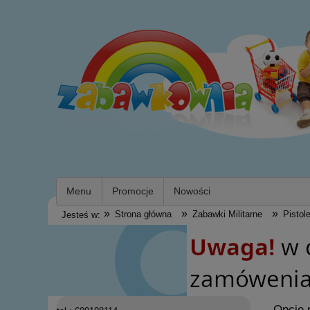
Menu
Promocje
Nowości
»
»
»
Strona główna
Zabawki Militarne
Pistole
Jesteś w:
Opcje 