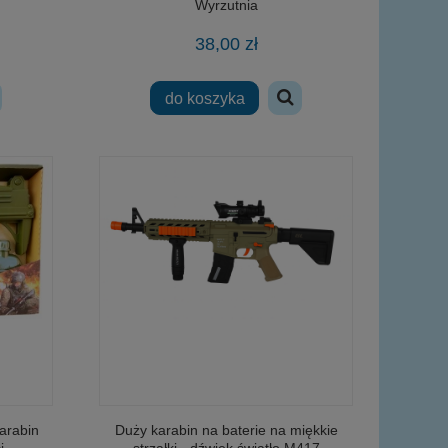
Wyrzutnia
38,00 zł
do koszyka
t
arabin
Duży karabin na baterie na miękkie
i
strzałki - dźwięk światło M417