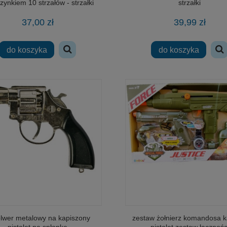
ynkiem 10 strzałów - strzałki
strzałki
piankowe
37,00 zł
39,99 zł
do koszyka
do koszyka
 spalinówka 300cm i rampa
Loco Toys pendolino 366cm wiaduk
dunkowa samochodów
kolejowy
73,00 zł
65,00 zł
na regularna:
135,00 zł
Cena regularna:
115,00 zł
jniższa cena:
135,00 zł
Najniższa cena:
115,00 zł
do koszyka
do koszyka
lwer metalowy na kapiszony
zestaw żołnierz komandosa k
pistolet na spłonkę
pistolet zestaw łącznośc