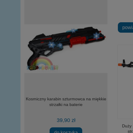
powi
2 EPOKA
Kosmiczny karabin szturmowca na miękkie
Wild Science
go
strzałki na baterie
H
39,90 zł
Duży 
st
ości
do koszyka