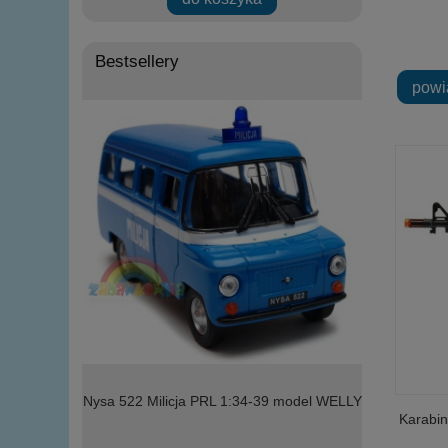
Bestsellery
powi
l WELLY
Nysa 522 Milicja PRL 1:34-39 model WELLY
model Welly 
Karabin