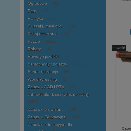
Ogrodowe
(95)
Party
(1)
Plastyka
(397)
Pluszaki, maskotki
(602)
Pokój dziecinny
(23)
Puzzle
(1020)
nowość
Roboty
(8)
Rowery i jeździki
(4)
Samochody i pojazdy
(2377)
Sport i rekreacja
(56)
World Wrestling
(3)
Zabawki AGD i RTV
(76)
zabawki dla dzieci (wiek dziecka)
(6423)
Zabawki drewniane
(38)
Zabawki Edukacyjne
(243)
Zabawki edukacyjne dla
Rewo