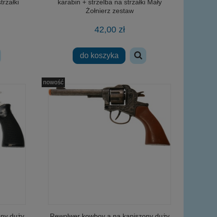
trzałki
karabin + strzelba na strzałki Mały
Żołnierz zestaw
42,00 zł
do koszyka
nowość
ony duży
Rewolwer kowboy a na kapiszony duży