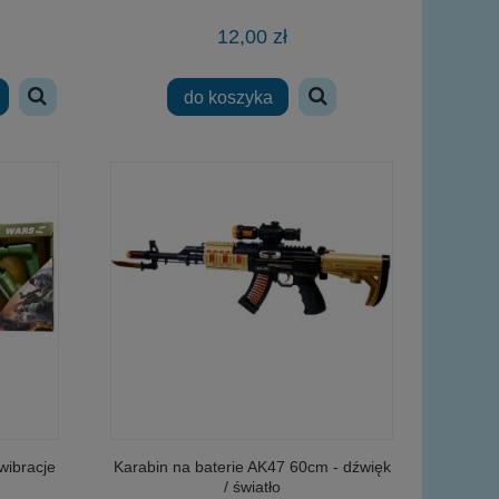
12,00 zł
do koszyka
Smok Wawelski krakowski 16cm
Fiat Cinquecento 1
wibracje
Karabin na baterie AK47 60cm - dźwięk
/ światło