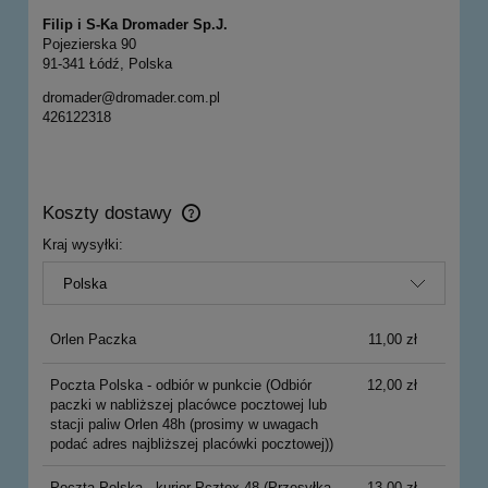
Filip i S-Ka Dromader Sp.J.
Pojezierska 90
91-341 Łódź, Polska
dromader@dromader.com.pl
426122318
Koszty dostawy
Cena nie zawiera ewentualnych kosztów płatności
Kraj wysyłki:
Orlen Paczka
11,00 zł
Poczta Polska - odbiór w punkcie
(Odbiór
12,00 zł
paczki w nabliższej placówce pocztowej lub
stacji paliw Orlen 48h (prosimy w uwagach
podać adres najbliższej placówki pocztowej))
Poczta Polska - kurier Pcztex 48
(Przesyłka
13,00 zł