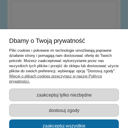
wyślij
Dbamy o Twoją prywatność
Pliki cookies i pokrewne im technologie umożliwiają poprawne
działanie strony i pomagają nam dostosować ofertę do Twoich
potrzeb. Możesz zaakceptować wykorzystanie przez nas
Warunki zakupów
wszystkich tych plików i przejść do sklepu lub dostosować użycie
plików do swoich preferencji, wybierając opcję "Dostosuj zgody".
Moje konto
Więcej o plikach cookies przeczytasz w naszej Polityce
prywatności.
Informacje o sklepie
zaakceptuj tylko niezbędne
Sklep z zabawkami Łódź :: Hurownia zabawek :: Zabawki
edukacyjne :: Zestawy artystyczne :: Zabawki :: samochody Welly
:: Zabawkownia :: zabawki dla dzieci :: Lalki :: Klocki :: Artykuły
dostosuj zgody
szkolne ::
zaakceptuj wszystkie