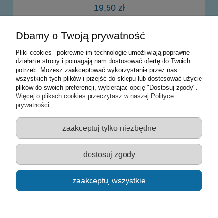
19,50 zł
Dbamy o Twoją prywatność
do koszyka
Pliki cookies i pokrewne im technologie umożliwiają poprawne
działanie strony i pomagają nam dostosować ofertę do Twoich
potrzeb. Możesz zaakceptować wykorzystanie przez nas
Warunki zakupów
wszystkich tych plików i przejść do sklepu lub dostosować użycie
plików do swoich preferencji, wybierając opcję "Dostosuj zgody".
Moje konto
Więcej o plikach cookies przeczytasz w naszej Polityce
prywatności.
Informacje o sklepie
zaakceptuj tylko niezbędne
Sklep z zabawkami Łódź :: Hurownia zabawek :: Zabawki
edukacyjne :: Zestawy artystyczne :: Zabawki :: samochody Welly
:: Zabawkownia :: zabawki dla dzieci :: Lalki :: Klocki :: Artykuły
dostosuj zgody
szkolne ::
zaakceptuj wszystkie
pokaż pełną wersję strony