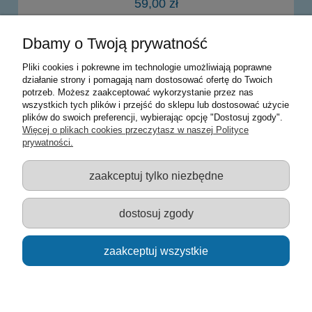
59,00 zł
Dbamy o Twoją prywatność
powiadom o dostępności
Pliki cookies i pokrewne im technologie umożliwiają poprawne
działanie strony i pomagają nam dostosować ofertę do Twoich
potrzeb. Możesz zaakceptować wykorzystanie przez nas
Warunki zakupów
wszystkich tych plików i przejść do sklepu lub dostosować użycie
plików do swoich preferencji, wybierając opcję "Dostosuj zgody".
Moje konto
Więcej o plikach cookies przeczytasz w naszej Polityce
prywatności.
Informacje o sklepie
zaakceptuj tylko niezbędne
Sklep z zabawkami Łódź :: Hurownia zabawek :: Zabawki
edukacyjne :: Zestawy artystyczne :: Zabawki :: samochody Welly
:: Zabawkownia :: zabawki dla dzieci :: Lalki :: Klocki :: Artykuły
dostosuj zgody
szkolne ::
zaakceptuj wszystkie
pokaż pełną wersję strony