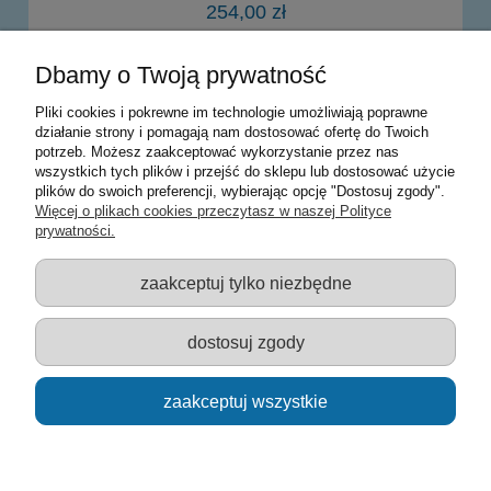
254,00 zł
Dbamy o Twoją prywatność
powiadom o dostępności
Pliki cookies i pokrewne im technologie umożliwiają poprawne
działanie strony i pomagają nam dostosować ofertę do Twoich
potrzeb. Możesz zaakceptować wykorzystanie przez nas
Warunki zakupów
wszystkich tych plików i przejść do sklepu lub dostosować użycie
plików do swoich preferencji, wybierając opcję "Dostosuj zgody".
Moje konto
Więcej o plikach cookies przeczytasz w naszej Polityce
prywatności.
Informacje o sklepie
zaakceptuj tylko niezbędne
Sklep z zabawkami Łódź :: Hurownia zabawek :: Zabawki
edukacyjne :: Zestawy artystyczne :: Zabawki :: samochody Welly
:: Zabawkownia :: zabawki dla dzieci :: Lalki :: Klocki :: Artykuły
dostosuj zgody
szkolne ::
zaakceptuj wszystkie
pokaż pełną wersję strony