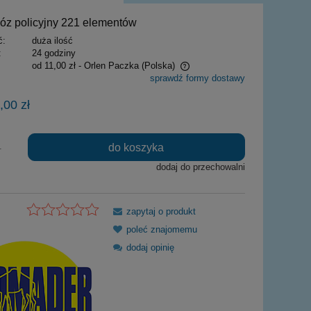
policyjny 221 elementów
ć:
duża ilość
:
24 godziny
od 11,00 zł
- Orlen Paczka
(Polska)
sprawdź formy dostawy
Cena nie zawiera ewentualnych kosztów
,00 zł
płatności
do koszyka
.
dodaj do przechowalni
zapytaj o produkt
poleć znajomemu
dodaj opinię