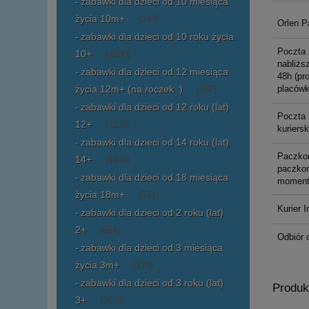
zabawki dla dzieci od 10 miesiąca
życia 10m+
(249)
Orlen P
zabawki dla dzieci od 10 roku życia
Poczta 
10+
(2990)
nabliższ
zabawki dla dzieci od 12 miesiąca
48h (pr
życia 12m+ (na roczek :)
placówk
(457)
zabawki dla dzieci od 12 roku (lat)
Poczta 
12+
(2228)
kuriers
zabawki dla dzieci od 14 roku (lat)
Paczko
14+
(1949)
paczkom
zabawki dla dzieci od 18 miesiąca
moment
życia 18m+
(531)
Kurier I
zabawki dla dzieci od 2 roku (lat)
2+
(654)
Odbiór 
zabawki dla dzieci od 3 miesiąca
życia 3m+
(170)
zabawki dla dzieci od 3 roku (lat)
Produk
3+
(3029)