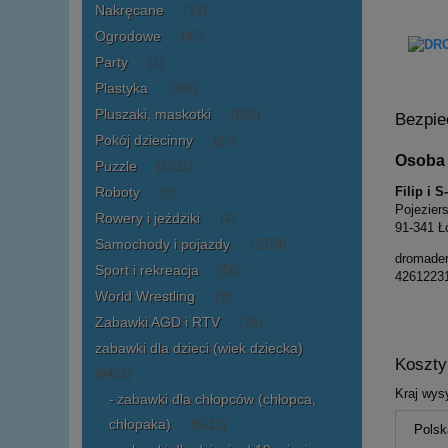
Nakręcane
(13)
Ogrodowe
(95)
Party
(1)
Plastyka
(398)
Pluszaki, maskotki
(602)
Bezpie
Pokój dziecinny
(23)
Osoba 
Puzzle
(1021)
Roboty
Filip i 
(8)
Pojezier
Rowery i jeździki
(4)
91-341 Ł
Samochody i pojazdy
(2378)
dromade
Sport i rekreacja
(56)
4261223
World Wrestling
(3)
Zabawki AGD i RTV
(76)
zabawki dla dzieci (wiek dziecka)
Koszt
(6423)
Kraj wysy
zabawki dla chłopców (chłopca,
chłopaka)
(5211)