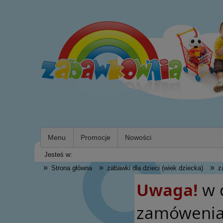
Menu
Promocje
Nowości
Jesteś w:
»
»
»
Strona główna
zabawki dla dzieci (wiek dziecka)
z