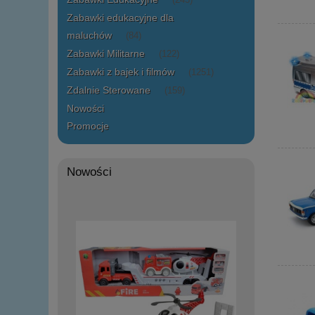
(243)
Zabawki edukacyjne dla
maluchów
(84)
Zabawki Militarne
(122)
Zabawki z bajek i filmów
(1251)
Zdalnie Sterowane
(159)
Nowości
Promocje
Nowości