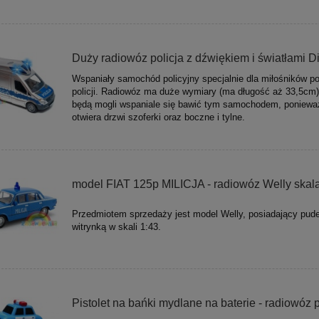
Duży radiowóz policja z dźwiękiem i światłami D
Wspaniały samochód policyjny specjalnie dla miłośników p
policji. Radiowóz ma duże wymiary (ma długość aż 33,5cm)
będą mogli wspaniale się bawić tym samochodem, poniew
otwiera drzwi szoferki oraz boczne i tylne.
model FIAT 125p MILICJA - radiowóz Welly skal
Przedmiotem sprzedaży jest model Welly, posiadający pude
witrynką w skali 1:43.
Pistolet na bańki mydlane na baterie - radiowóz p