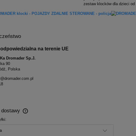
zestaw klocków dla dzieci od 
czeństwo
odpowiedzialna na terenie UE
S-Ka Dromader Sp.J.
ska 90
ódź, Polska
r@dromader.com.pl
18
y dostawy
łki:
Cena nie zawiera ewentualnych kosztów
płatności