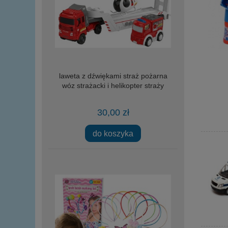
laweta z dźwiękami straż pożarna
wóz strażacki i helikopter straży
30,00 zł
do koszyka