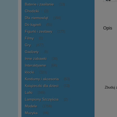
Baterie i zasilanie
(13)
Chodziki
(2)
Dla niemowląt
(154)
Do kąpieli
(55)
Opis
Figurki i zestawy
(173)
Filmy
(1)
Gry
(477)
Gadżety
(8)
Inne zabawki
(36)
Interaktywne
(66)
klocki
(323)
Kostiumy i akcesoria
(53)
Książeczki dla dzieci
(13)
Zbuduj 
Lalki
(349)
Lampiony Szczęścia
(2)
Modele
(1756)
Muzyka
(46)