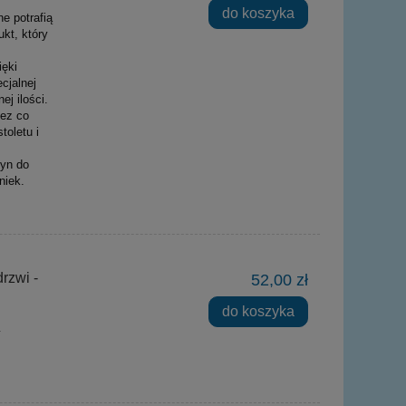
do koszyka
e potrafią
kt, który
ięki
cjalnej
j ilości.
zez co
toletu i
łyn do
niek.
rzwi -
52,00 zł
do koszyka
y