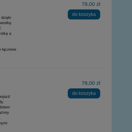
78,00 zł
do koszyka
dzięki
wrotkę.
ć
rotkę a
 łączenie
78,00 zł
do koszyka
pojazd
dy.
ilotem
ażony
.
nymi