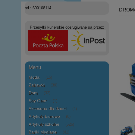
tel.: 609108114
DROMAD
Przesyłki kurierskie obsługiwane są przez:
Menu
Moda
(15)
Zabawki
(39)
Dom
(32)
Spy Gear
(1)
Akcesoria dla dzieci
(4)
Artykuły biurowe
(0)
Artykuły szkolne
(526)
Bańki Mydlane
(41)