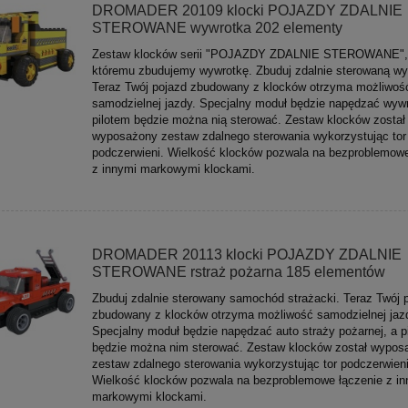
DROMADER 20109 klocki POJAZDY ZDALNIE
STEROWANE wywrotka 202 elementy
Zestaw klocków serii "POJAZDY ZDALNIE STEROWANE", 
któremu zbudujemy wywrotkę. Zbuduj zdalnie sterowaną wy
Teraz Twój pojazd zbudowany z klocków otrzyma możliwoś
samodzielnej jazdy. Specjalny moduł będzie napędzać wyw
pilotem będzie można nią sterować. Zestaw klocków został
wyposażony zestaw zdalnego sterowania wykorzystując tor
podczerwieni. Wielkość klocków pozwala na bezproblemowe
z innymi markowymi klockami.
DROMADER 20113 klocki POJAZDY ZDALNIE
STEROWANE rstraż pożarna 185 elementów
Zbuduj zdalnie sterowany samochód strażacki. Teraz Twój 
zbudowany z klocków otrzyma możliwość samodzielnej jaz
Specjalny moduł będzie napędzać auto straży pożarnej, a p
będzie można nim sterować. Zestaw klocków został wypos
zestaw zdalnego sterowania wykorzystując tor podczerwieni
Wielkość klocków pozwala na bezproblemowe łączenie z in
markowymi klockami.