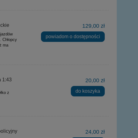
ickie
129,00 zł
ojazdów
powiadom o dostępności
. Chłopcy
aż ma
a 1:43
20,00 zł
do koszyka
łko z
olicyjny
24,00 zł