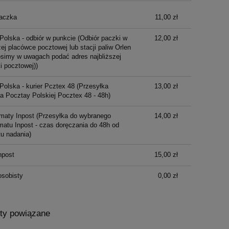
aczka
11,00 zł
Polska - odbiór w punkcie
(Odbiór paczki w
12,00 zł
ej placówce pocztowej lub stacji paliw Orlen
osimy w uwagach podać adres najbliższej
i pocztowej))
Polska - kurier Pcztex 48
(Przesyłka
13,00 zł
ka Pocztay Polskiej Pocztex 48 - 48h)
maty Inpost
(Przesyłka do wybranego
14,00 zł
atu Inpost - czas doręczania do 48h od
u nadania)
npost
15,00 zł
osobisty
0,00 zł
ty powiązane