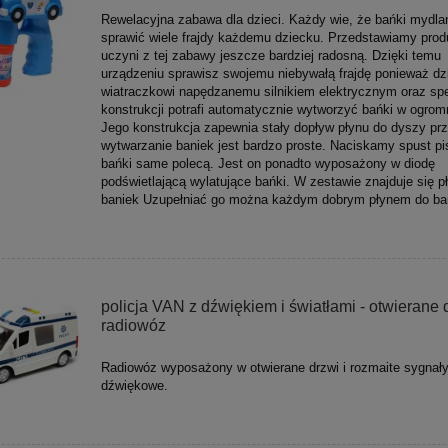
Rewelacyjna zabawa dla dzieci. Każdy wie, że bańki mydlan
sprawić wiele frajdy każdemu dziecku. Przedstawiamy produ
uczyni z tej zabawy jeszcze bardziej radosną. Dzięki temu
urządzeniu sprawisz swojemu niebywałą frajdę ponieważ dz
wiatraczkowi napędzanemu silnikiem elektrycznym oraz spe
konstrukcji potrafi automatycznie wytworzyć bańki w ogromne
Jego konstrukcja zapewnia stały dopływ płynu do dyszy pr
wytwarzanie baniek jest bardzo proste. Naciskamy spust pis
bańki same polecą. Jest on ponadto wyposażony w diodę
podświetlającą wylatujące bańki. W zestawie znajduje się p
baniek Uzupełniać go można każdym dobrym płynem do ba
policja VAN z dźwiękiem i światłami - otwierane d
radiowóz
Radiowóz wyposażony w otwierane drzwi i rozmaite sygnał
dźwiękowe.