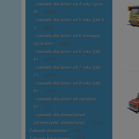
zabawki dla dzieci od 4 roku życia
4+
(3894)
zabawki dla dzieci od 5 roku (lat) 5
+
(4398)
zabawki dla dzieci od 6 miesiąca
życia 6m+
(248)
zabawki dla dzieci od 6 roku (lat)
6+
(4797)
zabawki dla dzieci od 7 roku (lat)
7+
(4343)
zabawki dla dzieci od 8 roku (lat)
8+
(4114)
zabawki dla dzieci od narodzin
0+
(73)
zabawki dla dziewczynek
(dziewczynki, dziewczyny)
(3142)
Zabawki drewniane
(38)
Zabawki Edukacyjne