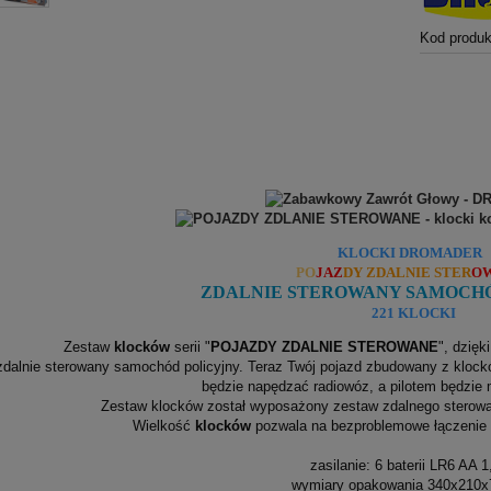
Kod produk
KLOCKI DROMADER
PO
JAZ
DY
ZDALNIE STER
O
ZDALNIE STEROWANY SAMOCH
221 KLOCKI
Zestaw
klocków
serii "
POJAZDY
ZDALNIE STEROWANE
", dzię
zdalnie sterowany samochód policyjny. Teraz Twój pojazd zbudowany z kloc
będzie napędzać radiowóz, a pilotem będzie 
Zestaw klocków został wyposażony zestaw zdalnego sterowan
Wielkość
klocków
pozwala na bezproblemowe łączenie
zasilanie: 6 baterii LR6 AA 
wymiary opakowania 340x210