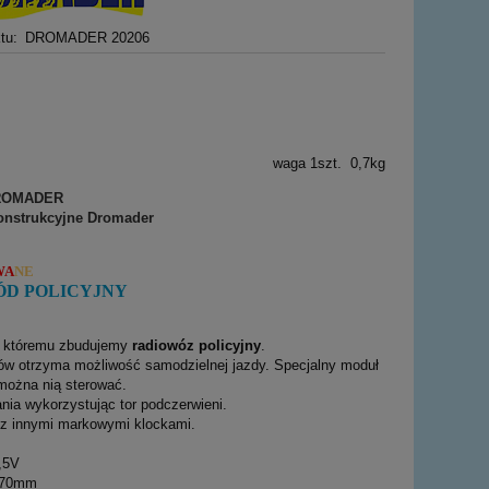
tu:
DROMADER 20206
waga 1szt. 0,7kg
WA
NE
ÓD POLICYJNY
ki któremu zbudujemy
radiowóz policyjny
.
ków otrzyma możliwość samodzielnej jazdy. Specjalny moduł
można nią sterować.
ia wykorzystując tor podczerwieni.
 z innymi markowymi klockami.
1,5V
x70mm