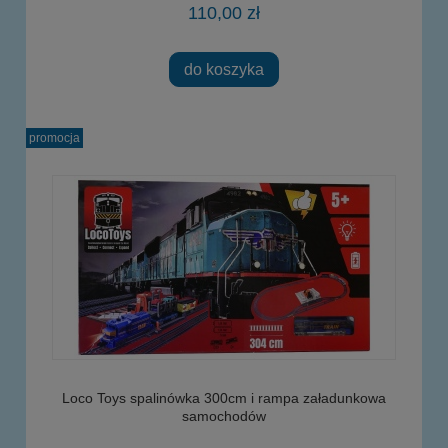
110,00 zł
do koszyka
promocja
Loco Toys spalinówka 300cm i rampa załadunkowa
samochodów