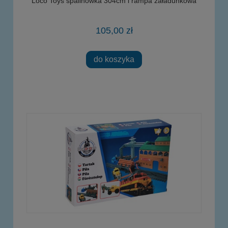
Loco Toys spalinówka 304cm i rampa załadunkowa
105,00 zł
do koszyka