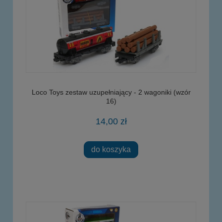
Loco Toys zestaw uzupełniający - 2 wagoniki (wzór
16)
14,00 zł
do koszyka