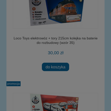
Loco Toys elektrowóz + tory 215cm kolejka na baterie
do rozbudowy (wzór 35)
30,00 zł
do koszyka
promocja