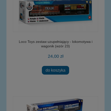
Loco Toys zestaw uzupełniający - lokomotywa i
wagonik (wzór 23)
24,00 zł
do koszyka