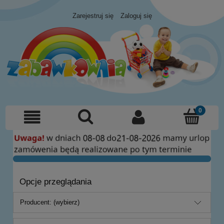
Zarejestruj się
Zaloguj się
Opcje przeglądania
Producent: (wybierz)