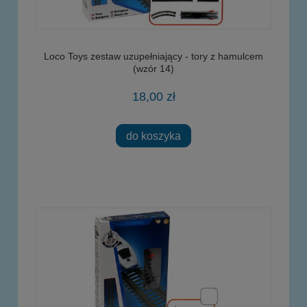
Loco Toys zestaw uzupełniający - tory z hamulcem
(wzór 14)
18,00 zł
do koszyka