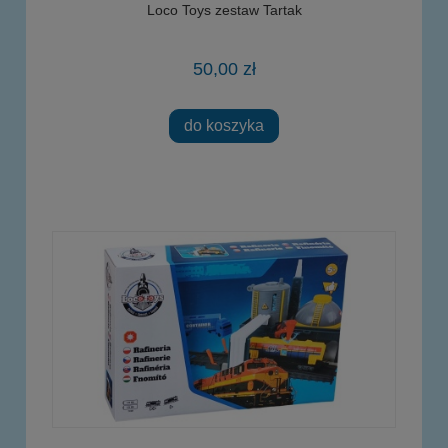
Loco Toys zestaw Tartak
50,00 zł
do koszyka