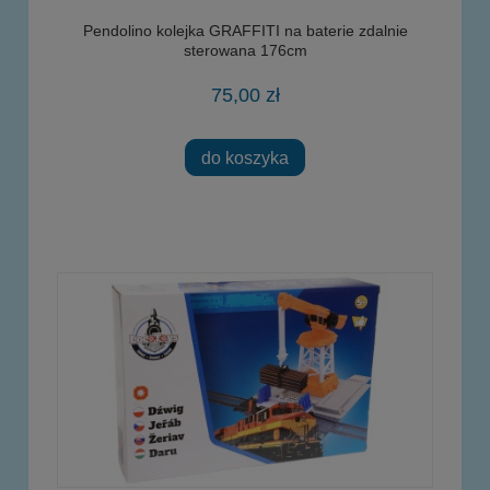
Pendolino kolejka GRAFFITI na baterie zdalnie
sterowana 176cm
75,00 zł
do koszyka