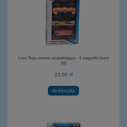
Loco Toys zestaw uzupełniający - 4 wagoniki (wzór
20)
23,00 zł
do koszyka