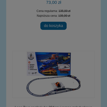
73,00 zł
Cena regularna:
135,00 zł
Najniższa cena:
135,00 zł
do koszyka