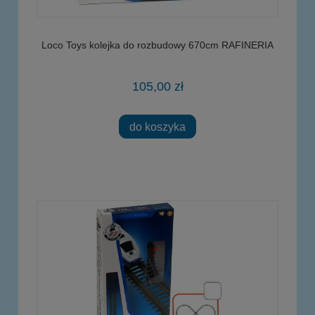
Loco Toys kolejka do rozbudowy 670cm RAFINERIA
105,00 zł
do koszyka