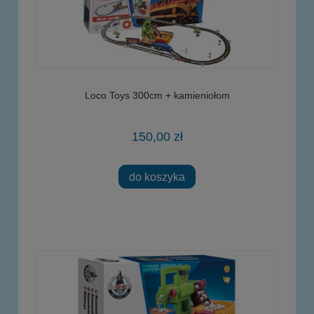
Loco Toys 300cm + kamieniołom
150,00 zł
do koszyka