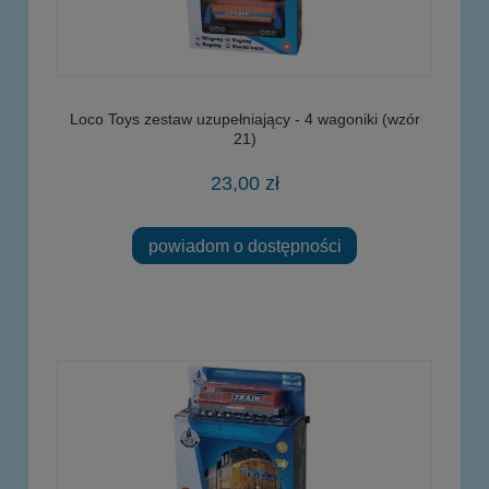
Loco Toys zestaw uzupełniający - 4 wagoniki (wzór
21)
23,00 zł
powiadom o dostępności