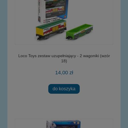
Loco Toys zestaw uzupełniający - 2 wagoniki (wzór
18)
14,00 zł
do koszyka