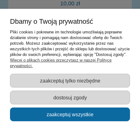
10,00 zł
Dbamy o Twoją prywatność
powiadom o dostępności
Pliki cookies i pokrewne im technologie umożliwiają poprawne
działanie strony i pomagają nam dostosować ofertę do Twoich
potrzeb. Możesz zaakceptować wykorzystanie przez nas
Warunki zakupów
wszystkich tych plików i przejść do sklepu lub dostosować użycie
plików do swoich preferencji, wybierając opcję "Dostosuj zgody".
Moje konto
Więcej o plikach cookies przeczytasz w naszej Polityce
prywatności.
Informacje o sklepie
zaakceptuj tylko niezbędne
Sklep z zabawkami Łódź :: Hurownia zabawek :: Zabawki
edukacyjne :: Zestawy artystyczne :: Zabawki :: samochody Welly
:: Zabawkownia :: zabawki dla dzieci :: Lalki :: Klocki :: Artykuły
dostosuj zgody
szkolne ::
zaakceptuj wszystkie
pokaż pełną wersję strony