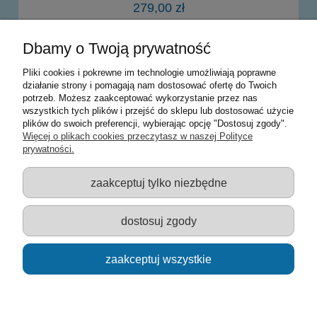
279,00 zł
Dbamy o Twoją prywatność
powiadom o dostępności
Pliki cookies i pokrewne im technologie umożliwiają poprawne
działanie strony i pomagają nam dostosować ofertę do Twoich
potrzeb. Możesz zaakceptować wykorzystanie przez nas
Warunki zakupów
wszystkich tych plików i przejść do sklepu lub dostosować użycie
plików do swoich preferencji, wybierając opcję "Dostosuj zgody".
Moje konto
Więcej o plikach cookies przeczytasz w naszej Polityce
prywatności.
Informacje o sklepie
zaakceptuj tylko niezbędne
Sklep z zabawkami Łódź :: Hurownia zabawek :: Zabawki
edukacyjne :: Zestawy artystyczne :: Zabawki :: samochody Welly
:: Zabawkownia :: zabawki dla dzieci :: Lalki :: Klocki :: Artykuły
dostosuj zgody
szkolne ::
zaakceptuj wszystkie
pokaż pełną wersję strony