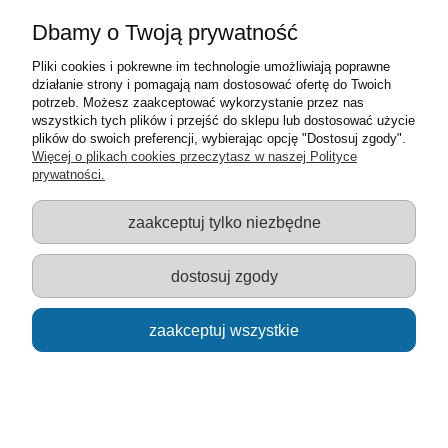
Moje konto
Dbamy o Twoją prywatność
Pliki cookies i pokrewne im technologie umożliwiają poprawne
Informacje o sklepie
działanie strony i pomagają nam dostosować ofertę do Twoich
potrzeb. Możesz zaakceptować wykorzystanie przez nas
Sklep z zabawkami Łódź :: Hurownia zabawek :: Zabawki
wszystkich tych plików i przejść do sklepu lub dostosować użycie
edukacyjne :: Zestawy artystyczne :: Zabawki :: samochody Welly
plików do swoich preferencji, wybierając opcję "Dostosuj zgody".
:: Zabawkownia :: zabawki dla dzieci :: Lalki :: Klocki :: Artykuły
Więcej o plikach cookies przeczytasz w naszej Polityce
szkolne ::
prywatności.
zaakceptuj tylko niezbędne
pokaż pełną wersję strony
dostosuj zgody
Sklep internetowy Shoper.pl
zaakceptuj wszystkie