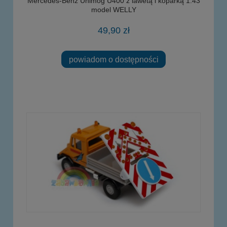
Mercedes-Benz Unimog U400 z lawetą i koparką 1:43
model WELLY
49,90 zł
powiadom o dostępności