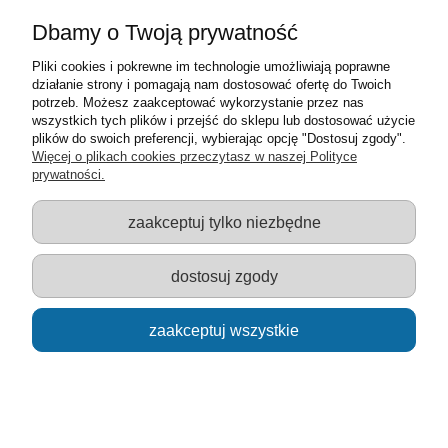
Dbamy o Twoją prywatność
Mercedes-Benz Unimog zamiatarka 1:43 model
WELLY
Pliki cookies i pokrewne im technologie umożliwiają poprawne
działanie strony i pomagają nam dostosować ofertę do Twoich
22,00 zł
potrzeb. Możesz zaakceptować wykorzystanie przez nas
wszystkich tych plików i przejść do sklepu lub dostosować użycie
plików do swoich preferencji, wybierając opcję "Dostosuj zgody".
do koszyka
Więcej o plikach cookies przeczytasz w naszej Polityce
prywatności.
zaakceptuj tylko niezbędne
dostosuj zgody
zaakceptuj wszystkie
Urban Spirit pogotowie ratunkowe 1:34 - 39 model