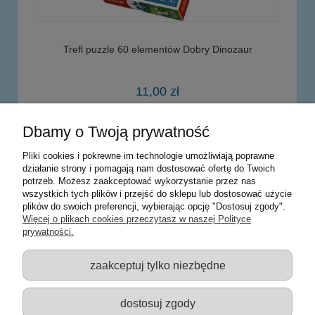
Trefl puzzle 60 elementów Dobry Dinozaur
11,00 zł
Dbamy o Twoją prywatność
do koszyka
Pliki cookies i pokrewne im technologie umożliwiają poprawne
działanie strony i pomagają nam dostosować ofertę do Twoich
potrzeb. Możesz zaakceptować wykorzystanie przez nas
Warunki zakupów
wszystkich tych plików i przejść do sklepu lub dostosować użycie
plików do swoich preferencji, wybierając opcję "Dostosuj zgody".
Moje konto
Więcej o plikach cookies przeczytasz w naszej Polityce
prywatności.
Informacje o sklepie
zaakceptuj tylko niezbędne
Sklep z zabawkami Łódź :: Hurownia zabawek :: Zabawki
edukacyjne :: Zestawy artystyczne :: Zabawki :: samochody Welly
:: Zabawkownia :: zabawki dla dzieci :: Lalki :: Klocki :: Artykuły
dostosuj zgody
szkolne ::