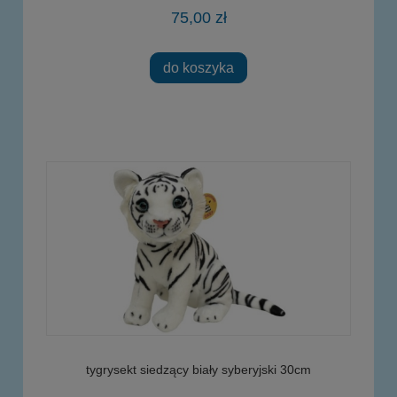
75,00 zł
do koszyka
tygrysekt siedzący biały syberyjski 30cm