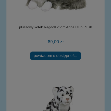
pluszowy kotek Ragdoll 25cm Anna Club Plush
89,00 zł
powiadom o dostępności