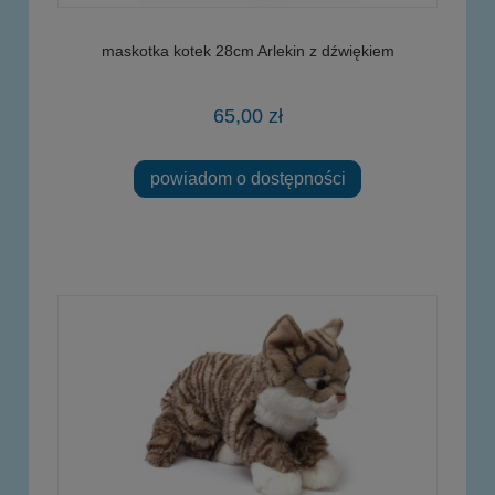
maskotka kotek 28cm Arlekin z dźwiękiem
65,00 zł
powiadom o dostępności