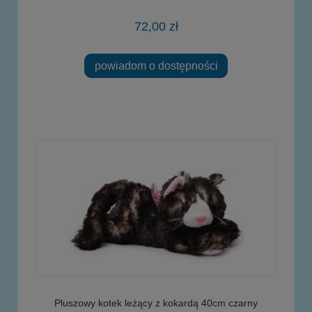
72,00 zł
powiadom o dostępności
Pluszowy kotek leżący z kokardą 40cm czarny