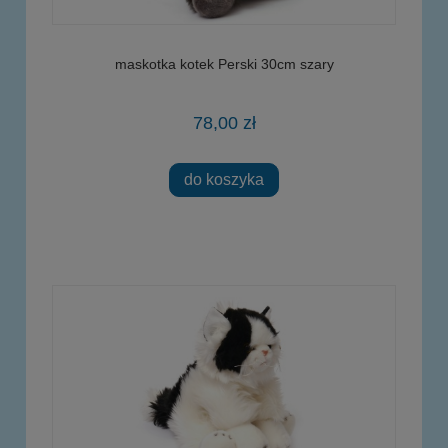
maskotka kotek Perski 30cm szary
78,00 zł
do koszyka