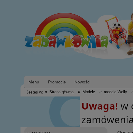
Menu
Promocje
Nowości
»
»
»
Strona główna
Modele
modele Welly
Jesteś w:
Opcje 