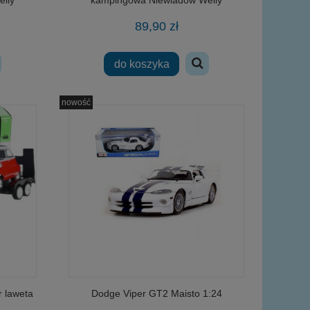
89,90 zł
do koszyka
nowość
r laweta
Dodge Viper GT2 Maisto 1:24
kowy