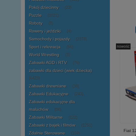
Pokój dziecinny
(23)
Puzzle
(1021)
Roboty
(8)
Rowery i jeździki
(4)
Samochody i pojazdy
(2378)
Sport i rekreacja
nowość
(56)
World Wrestling
(3)
Zabawki AGD i RTV
(76)
zabawki dla dzieci (wiek dziecka)
(6423)
Zabawki drewniane
(38)
Zabawki Edukacyjne
(243)
Zabawki edukacyjne dla
maluchów
(84)
Zabawki Militarne
(122)
Zabawki z bajek i filmów
(1251)
Fiat 
Zdalnie Sterowane
(159)