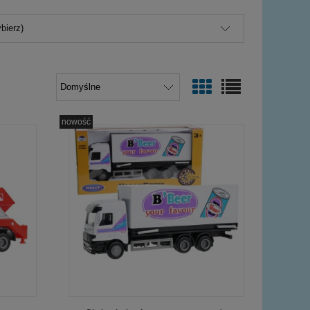
bierz)
nowość