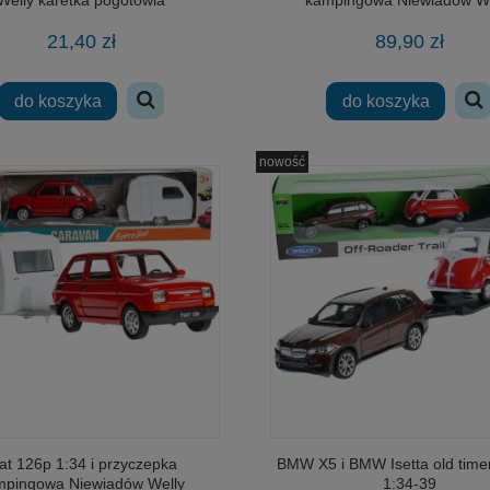
21,40 zł
89,90 zł
do koszyka
do koszyka
nowość
at 126p 1:34 i przyczepka
BMW X5 i BMW Isetta old time
mpingowa Niewiadów Welly
1:34-39
iowa Gra Dromader - Serowy
DROMADER 22513 klocki ARMIA wojs