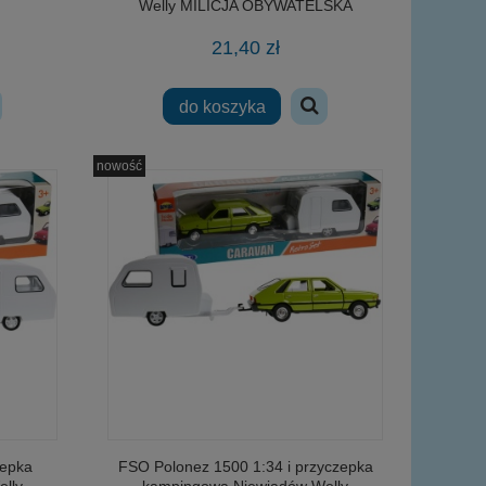
Welly MILICJA OBYWATELSKA
21,40 zł
do koszyka
nowość
zepka
FSO Polonez 1500 1:34 i przyczepka
lly
kampingowa Niewiadów Welly