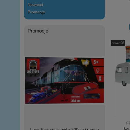
Nowości
Promocje
Promocje
nowość
Fi
ka
m wiadukt
Loco Toys spalinówka 300cm i rampa
zręcznośc