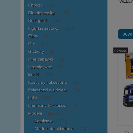
WELLY 
Chodziki
(2)
Dla niemowląt
(154)
Do kąpieli
(55)
Figurki i zestawy
(173)
powi
Filmy
(1)
Gry
(477)
nowość
Gadżety
(8)
Inne zabawki
(36)
Interaktywne
(66)
klocki
(323)
Kostiumy i akcesoria
(53)
Książeczki dla dzieci
(13)
Lalki
(349)
Lampiony Szczęścia
(2)
Modele
(1756)
Lotnictwo
(150)
Modele do składania
(10)
Cięż