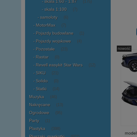
skala 1:60 - 1:87
(175)
skala 1:100
(7)
samoloty
(6)
MotorMax
(7)
Pojazdy budowlane
(1)
Pojazdy wojskowe
(4)
nowość
Pozostałe
(23)
Rastar
(0)
Revell easykit Star Wars
(12)
SIKU
(21)
Solido
(0)
Statki
(14)
Muzyka
(46)
Nakręcane
(13)
Ogrodowe
(95)
Party
(1)
Plastyka
(398)
model
Pluszaki, maskotki
(602)