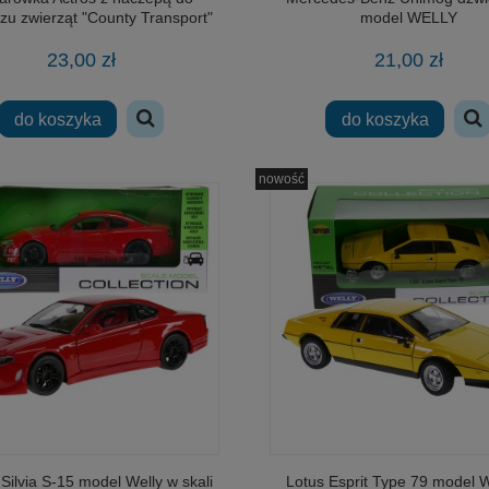
zu zwierząt "County Transport"
model WELLY
Welly
23,00 zł
21,00 zł
do koszyka
do koszyka
nowość
Silvia S-15 model Welly w skali
Lotus Esprit Type 79 model W