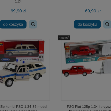
1:24
69,90 zł
69,90 zł
do koszyka
do koszyka
nowość
125p kombi FSO 1:34-39 model
FSO Fiat 125p 1:34 i przyc
Welly karetka pogotowia
kampingowa Niewiadów We