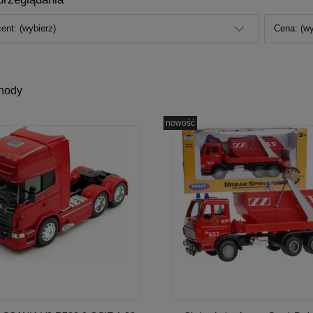
ent: (wybierz)
Cena: (wy
hody
nowość