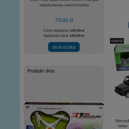
załadunkowa samochodów
73,00 zł
 zł
Cena regularna:
135,00 zł
Ce
 zł
Najniższa cena:
135,00 zł
Na
nowość
do koszyka
powi
Produkt dnia
Merced
timer