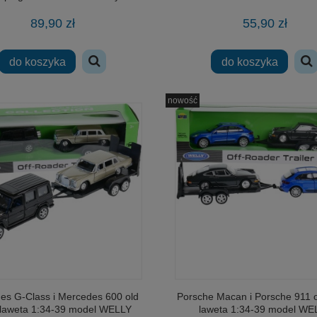
Stosik
helikopter szturmowy 297 elementó
89,90 zł
55,90 zł
29,00 zł
39,99 zł
do koszyka
do koszyka
na regularna:
49,00 zł
Cena regularna:
58,00 zł
jniższa cena:
49,00 zł
Najniższa cena:
58,00 zł
nowość
adom o dostępności
powiadom o dostępności
es G-Class i Mercedes 600 old
Porsche Macan i Porsche 911 o
 laweta 1:34-39 model WELLY
laweta 1:34-39 model WE