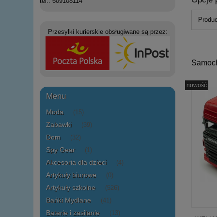
tel.: 609108114
Produc
Przesyłki kurierskie obsługiwane są przez:
Samoc
nowość
Menu
Moda
(15)
Zabawki
(39)
Dom
(32)
Spy Gear
(1)
Akcesoria dla dzieci
(4)
Artykuły biurowe
(0)
Artykuły szkolne
(526)
Bańki Mydlane
(41)
Baterie i zasilanie
(13)