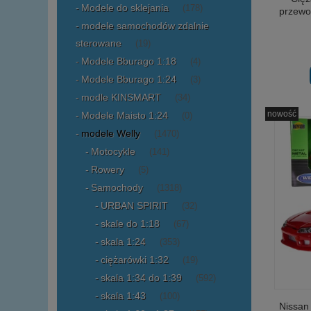
Modele do sklejania
(178)
przewo
modele samochodów zdalnie
sterowane
(19)
Modele Bburago 1:18
(4)
Modele Bburago 1:24
(3)
modle KINSMART
(34)
nowość
Modele Maisto 1:24
(0)
modele Welly
(1470)
Motocykle
(141)
Rowery
(5)
Samochody
(1318)
URBAN SPIRIT
(32)
skale do 1:18
(67)
skala 1:24
(353)
ciężarówki 1:32
(19)
skala 1:34 do 1:39
(592)
skala 1:43
(100)
Nissan 