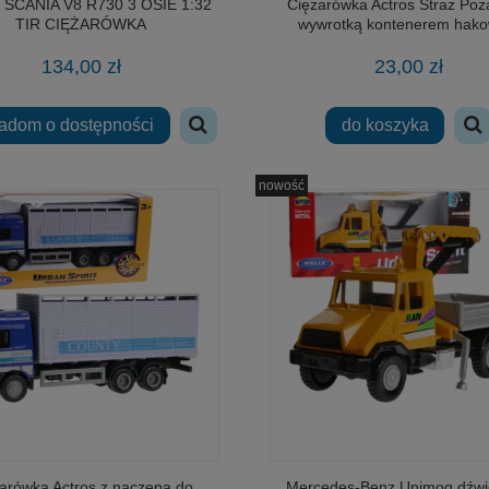
SCANIA V8 R730 3 OSIE 1:32
Ciężarówka Actros Straż Poż
TIR CIĘŻARÓWKA
wywrotką kontenerem hak
134,00 zł
23,00 zł
adom o dostępności
do koszyka
nowość
arówka Actros z naczepą do
Mercedes-Benz Unimog dźwi