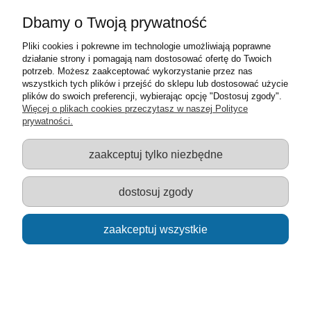
Moje konto
Dbamy o Twoją prywatność
Pliki cookies i pokrewne im technologie umożliwiają poprawne
Informacje o sklepie
działanie strony i pomagają nam dostosować ofertę do Twoich
potrzeb. Możesz zaakceptować wykorzystanie przez nas
Sklep z zabawkami Łódź :: Hurownia zabawek :: Zabawki
wszystkich tych plików i przejść do sklepu lub dostosować użycie
edukacyjne :: Zestawy artystyczne :: Zabawki :: samochody Welly
plików do swoich preferencji, wybierając opcję "Dostosuj zgody".
:: Zabawkownia :: zabawki dla dzieci :: Lalki :: Klocki :: Artykuły
Więcej o plikach cookies przeczytasz w naszej Polityce
szkolne ::
prywatności.
zaakceptuj tylko niezbędne
pokaż pełną wersję strony
dostosuj zgody
Sklep internetowy Shoper.pl
zaakceptuj wszystkie