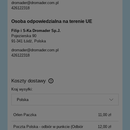
dromader@dromader.com.pl
426122318
Osoba odpowiedzialna na terenie UE
Filip i S-Ka Dromader Sp.J.
Pojezierska 90
91-341 Łódź, Polska
dromader@dromader.com.pl
426122318
Koszty dostawy
Cena nie zawiera ewentualnych kosztów płatności
Kraj wysyłki:
Orlen Paczka
11,00 zł
Poczta Polska - odbiór w punkcie
(Odbiór
12,00 zł