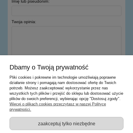
Imię lub pseudonim:
Twoja opinia:
wyślij
Dbamy o Twoją prywatność
Pliki cookies i pokrewne im technologie umożliwiają poprawne
działanie strony i pomagają nam dostosować ofertę do Twoich
potrzeb. Możesz zaakceptować wykorzystanie przez nas
Warunki zakupów
wszystkich tych plików i przejść do sklepu lub dostosować użycie
plików do swoich preferencji, wybierając opcję "Dostosuj zgody".
Moje konto
Więcej o plikach cookies przeczytasz w naszej Polityce
prywatności.
Informacje o sklepie
zaakceptuj tylko niezbędne
Sklep z zabawkami Łódź :: Hurownia zabawek :: Zabawki
edukacyjne :: Zestawy artystyczne :: Zabawki :: samochody Welly