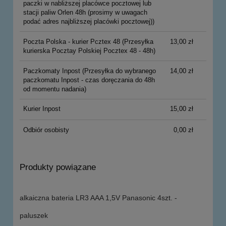
paczki w nabliższej placówce pocztowej lub
stacji paliw Orlen 48h (prosimy w uwagach
podać adres najbliższej placówki pocztowej))
Poczta Polska - kurier Pcztex 48
(Przesyłka
13,00 zł
kurierska Pocztay Polskiej Pocztex 48 - 48h)
Paczkomaty Inpost
(Przesyłka do wybranego
14,00 zł
paczkomatu Inpost - czas doręczania do 48h
od momentu nadania)
Kurier Inpost
15,00 zł
Odbiór osobisty
0,00 zł
Produkty powiązane
alkaiczna bateria LR3 AAA 1,5V Panasonic 4szt. -
paluszek