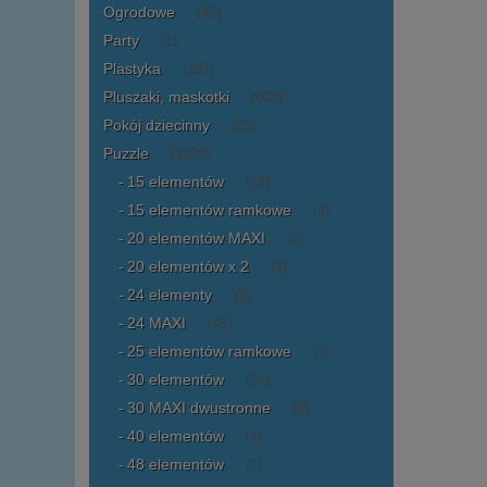
Ogrodowe
(95)
Party
(1)
Plastyka
(397)
Pluszaki, maskotki
(602)
Pokój dziecinny
(23)
Puzzle
(1020)
15 elementów
(18)
15 elementów ramkowe
(4)
20 elementów MAXI
(2)
20 elementów x 2
(3)
24 elementy
(3)
24 MAXI
(45)
25 elementów ramkowe
(3)
30 elementów
(31)
30 MAXI dwustronne
(5)
40 elementów
(4)
48 elementów
(5)