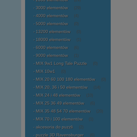
(29)
3000 elementów
(29)
4000 elementów
(4)
5000 elementów
(0)
13200 elementów
(0)
18000 elementów
(1)
6000 elementów
(6)
9000 elementów
(1)
MIX 9w1 Long Tale Puzzle
(0)
MIX 10w1
(0)
MIX 20 60 100 180 elementów
(0)
MIX 20, 36 i 50 elementów
(14)
MIX 24 i 48 elementów
(10)
MIX 25 36 49 elementów
(6)
MIX 35 48 54 70 elementów
(20)
MIX 70 i 100 elementów
(1)
akcesoria do puzzli
(2)
puzzle 3D Ravensburger
(6)