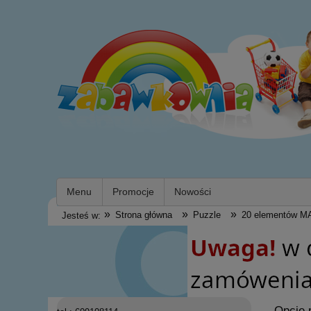
Menu
Promocje
Nowości
»
»
»
Strona główna
Puzzle
20 elementów M
Jesteś w:
Opcje 