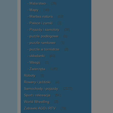
Malarstwo
(39)
Mapy
(16)
Martwa natura
(13)
Pałace i zamki
(3)
Pojazdy i samoloty
(38)
puzzle podłogowe
(1)
puzzle ramkowe
(1)
puzzle w tornistrze
(3)
układanki
(60)
Wasgij
(0)
Zwierzęta
(185)
Roboty
(8)
Rowery i jeździki
(4)
Samochody i pojazdy
(2377)
Sport i rekreacja
(56)
World Wrestling
(3)
Zabawki AGD i RTV
(76)