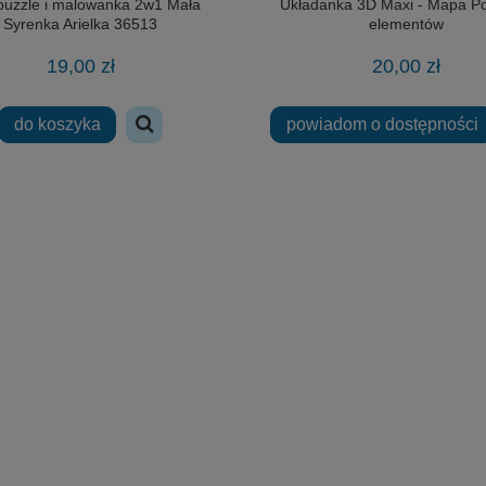
 puzzle i malowanka 2w1 Mała
Układanka 3D Maxi - Mapa Po
Syrenka Arielka 36513
elementów
19,00 zł
20,00 zł
do koszyka
powiadom o dostępności