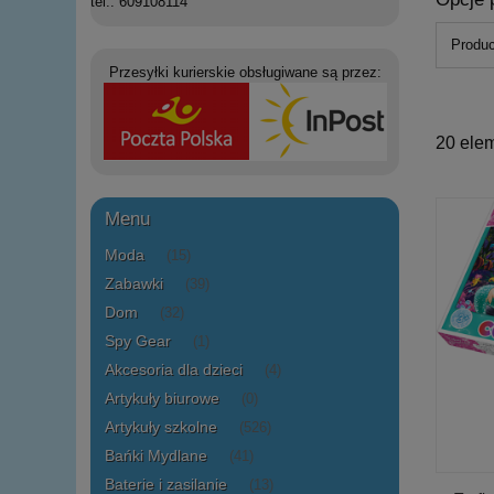
tel.: 609108114
Produc
Przesyłki kurierskie obsługiwane są przez:
20 ele
Menu
Moda
(15)
Zabawki
(39)
Dom
(32)
Spy Gear
(1)
Akcesoria dla dzieci
(4)
Artykuły biurowe
(0)
Artykuły szkolne
(526)
Bańki Mydlane
(41)
Baterie i zasilanie
(13)