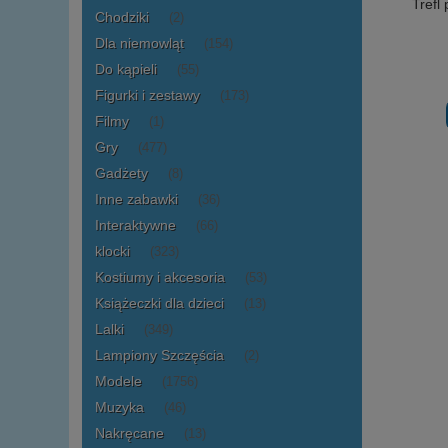
Trefl
Chodziki
(2)
Dla niemowląt
(154)
Do kąpieli
(55)
Figurki i zestawy
(173)
Filmy
(1)
Gry
(477)
Gadżety
(8)
Inne zabawki
(36)
Interaktywne
(66)
klocki
(323)
Kostiumy i akcesoria
(53)
Książeczki dla dzieci
(13)
Lalki
(349)
Lampiony Szczęścia
(2)
Modele
(1756)
Muzyka
(46)
Nakręcane
(13)