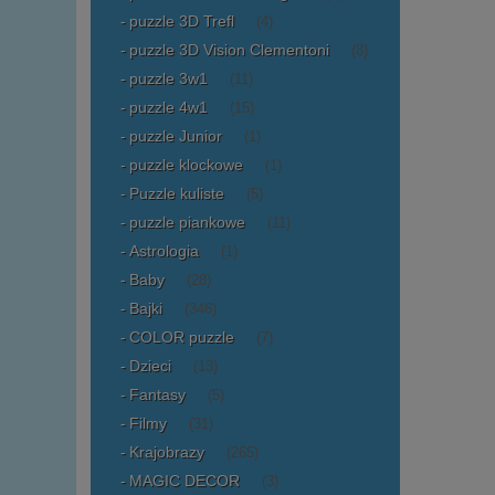
puzzle 3D Trefl
(4)
puzzle 3D Vision Clementoni
(8)
puzzle 3w1
(11)
puzzle 4w1
(15)
puzzle Junior
(1)
puzzle klockowe
(1)
Puzzle kuliste
(5)
puzzle piankowe
(11)
Astrologia
(1)
Baby
(28)
Bajki
(346)
COLOR puzzle
(7)
Dzieci
(13)
Fantasy
(5)
Filmy
(31)
Krajobrazy
(265)
MAGIC DECOR
(3)