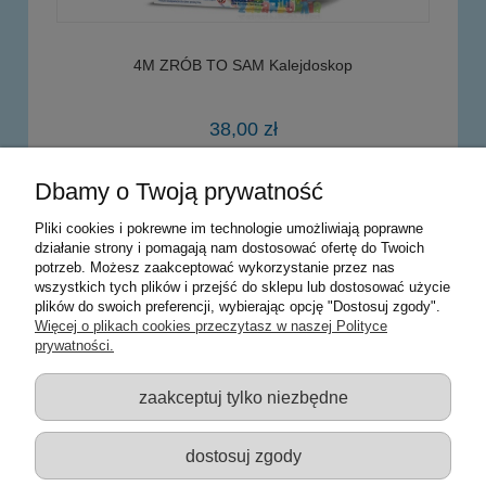
4M ZRÓB TO SAM Kalejdoskop
38,00 zł
Dbamy o Twoją prywatność
powiadom o dostępności
Pliki cookies i pokrewne im technologie umożliwiają poprawne
działanie strony i pomagają nam dostosować ofertę do Twoich
potrzeb. Możesz zaakceptować wykorzystanie przez nas
Warunki zakupów
wszystkich tych plików i przejść do sklepu lub dostosować użycie
plików do swoich preferencji, wybierając opcję "Dostosuj zgody".
Moje konto
Więcej o plikach cookies przeczytasz w naszej Polityce
prywatności.
Informacje o sklepie
zaakceptuj tylko niezbędne
Sklep z zabawkami Łódź :: Hurownia zabawek :: Zabawki
edukacyjne :: Zestawy artystyczne :: Zabawki :: samochody Welly
:: Zabawkownia :: zabawki dla dzieci :: Lalki :: Klocki :: Artykuły
dostosuj zgody
szkolne ::