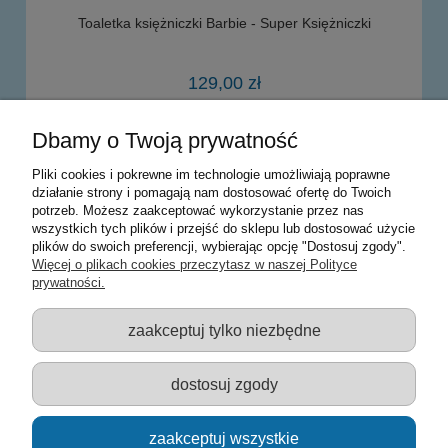
Toaletka księżniczki Barbie - Super Księżniczki
129,00 zł
Dbamy o Twoją prywatność
do koszyka
Pliki cookies i pokrewne im technologie umożliwiają poprawne
działanie strony i pomagają nam dostosować ofertę do Twoich
potrzeb. Możesz zaakceptować wykorzystanie przez nas
Warunki zakupów
wszystkich tych plików i przejść do sklepu lub dostosować użycie
plików do swoich preferencji, wybierając opcję "Dostosuj zgody".
Moje konto
Więcej o plikach cookies przeczytasz w naszej Polityce
prywatności.
Informacje o sklepie
zaakceptuj tylko niezbędne
Sklep z zabawkami Łódź :: Hurownia zabawek :: Zabawki
edukacyjne :: Zestawy artystyczne :: Zabawki :: samochody Welly
:: Zabawkownia :: zabawki dla dzieci :: Lalki :: Klocki :: Artykuły
dostosuj zgody
szkolne ::
zaakceptuj wszystkie