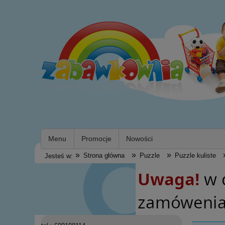
Menu
Promocje
Nowości
»
»
»
Strona główna
Puzzle
Puzzle kuliste
Jesteś w: