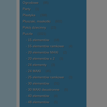
Ogrodowe
(95)
Party
(1)
Plastyka
(398)
Pluszaki, maskotki
(602)
Pokój dziecinny
(23)
Puzzle
(1021)
15 elementów
(18)
15 elementów ramkowe
(4)
20 elementów MAXI
(2)
20 elementów x 2
(3)
24 elementy
(3)
24 MAXI
(45)
25 elementów ramkowe
(3)
30 elementów
(31)
30 MAXI dwustronne
(5)
40 elementów
(4)
48 elementów
(5)