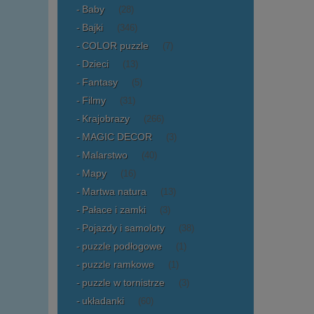
Baby
(28)
Bajki
(346)
COLOR puzzle
(7)
Dzieci
(13)
Fantasy
(5)
Filmy
(31)
Krajobrazy
(266)
MAGIC DECOR
(3)
Malarstwo
(40)
Mapy
(16)
Martwa natura
(13)
Pałace i zamki
(3)
Pojazdy i samoloty
(38)
puzzle podłogowe
(1)
puzzle ramkowe
(1)
puzzle w tornistrze
(3)
układanki
(60)