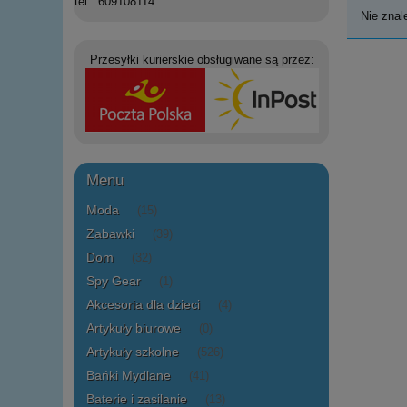
tel.: 609108114
Nie znal
Przesyłki kurierskie obsługiwane są przez:
Menu
Moda
(15)
Zabawki
(39)
Dom
(32)
Spy Gear
(1)
Akcesoria dla dzieci
(4)
Artykuły biurowe
(0)
Artykuły szkolne
(526)
Bańki Mydlane
(41)
Baterie i zasilanie
(13)