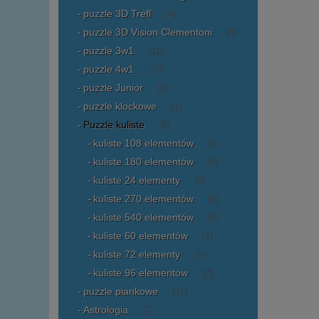
puzzle 3D Trefl
(4)
puzzle 3D Vision Clementoni
(8)
puzzle 3w1
(11)
puzzle 4w1
(15)
puzzle Junior
(1)
puzzle klockowe
(1)
Puzzle kuliste
(5)
kuliste 108 elementów
(1)
kuliste 180 elementów
(0)
kuliste 24 elementy
(0)
kuliste 270 elementów
(0)
kuliste 540 elementów
(0)
kuliste 60 elementów
(1)
kuliste 72 elementy
(1)
kuliste 96 elementów
(2)
puzzle piankowe
(11)
Astrologia
(1)