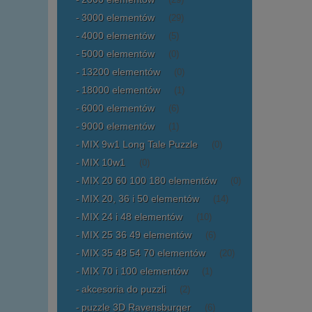
(29)
3000 elementów
(29)
4000 elementów
(5)
5000 elementów
(0)
13200 elementów
(0)
18000 elementów
(1)
6000 elementów
(6)
9000 elementów
(1)
MIX 9w1 Long Tale Puzzle
(0)
MIX 10w1
(0)
MIX 20 60 100 180 elementów
(0)
MIX 20, 36 i 50 elementów
(14)
MIX 24 i 48 elementów
(10)
MIX 25 36 49 elementów
(6)
MIX 35 48 54 70 elementów
(20)
MIX 70 i 100 elementów
(1)
akcesoria do puzzli
(2)
puzzle 3D Ravensburger
(6)