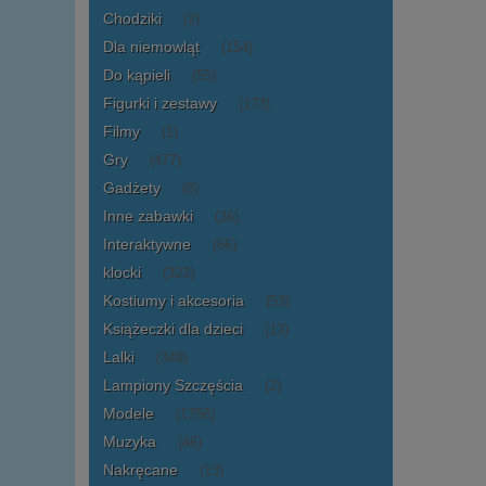
Chodziki
(2)
Dla niemowląt
(154)
Do kąpieli
(55)
Figurki i zestawy
(173)
Filmy
(1)
Gry
(477)
Gadżety
(8)
Inne zabawki
(36)
Interaktywne
(66)
klocki
(323)
Kostiumy i akcesoria
(53)
Książeczki dla dzieci
(13)
Lalki
(349)
Lampiony Szczęścia
(2)
Modele
(1756)
Muzyka
(46)
Nakręcane
(13)