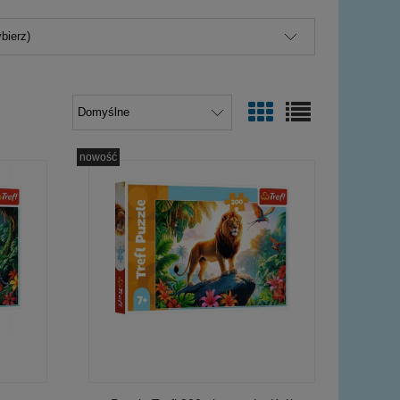
bierz)
nowość