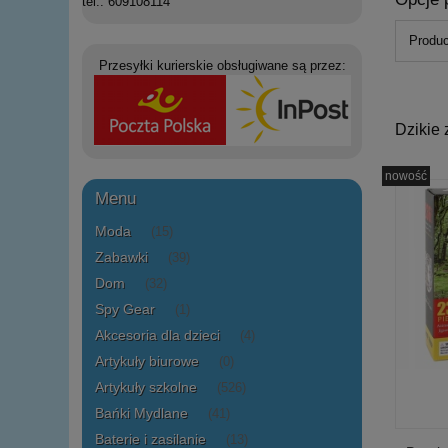
tel.: 609108114
Produc
Przesyłki kurierskie obsługiwane są przez:
Dzikie 
nowość
Menu
Moda
(15)
Zabawki
(39)
Dom
(32)
Spy Gear
(1)
Akcesoria dla dzieci
(4)
Artykuły biurowe
(0)
Artykuły szkolne
(526)
Bańki Mydlane
(41)
Baterie i zasilanie
(13)