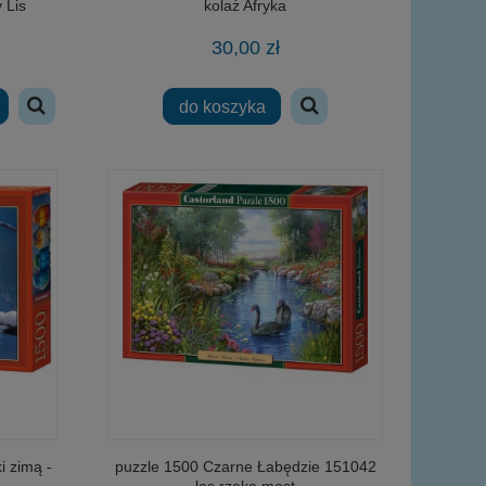
 Lis
kolaż Afryka
30,00 zł
do koszyka
i zimą -
puzzle 1500 Czarne Łabędzie 151042
las rzeka most