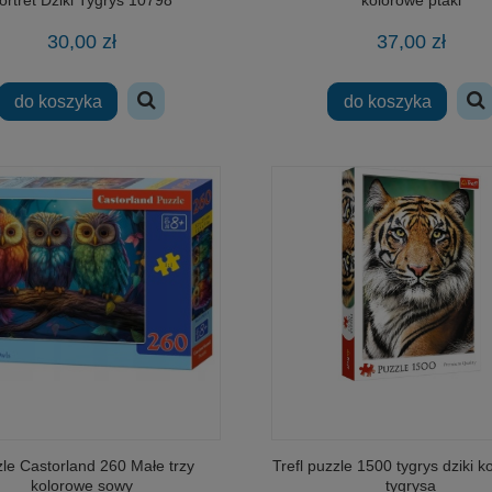
30,00 zł
37,00 zł
do koszyka
do koszyka
le Castorland 260 Małe trzy
Trefl puzzle 1500 tygrys dziki ko
kolorowe sowy
tygrysa