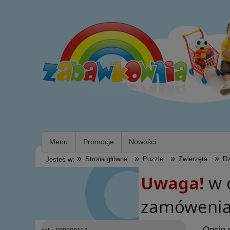
Menu
Promocje
Nowości
»
»
»
»
Strona główna
Puzzle
Zwierzęta
Dz
Jesteś w:
Opcje 