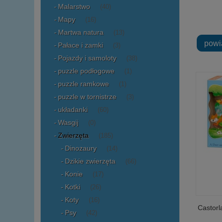
Malarstwo
(40)
Mapy
(16)
Martwa natura
(13)
powi
Pałace i zamki
(3)
Pojazdy i samoloty
(38)
puzzle podłogowe
(1)
puzzle ramkowe
(1)
puzzle w tornistrze
(3)
układanki
(60)
Wasgij
(0)
Zwierzęta
(185)
Dinozaury
(14)
Dzikie zwierzęta
(66)
Konie
(17)
Kotki
(26)
Koty
(16)
Castorl
Psy
(42)