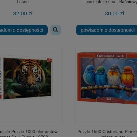
Leśne
Lisek jak ze snu - Baśniowy
32,00 zł
30,00 zł
adom o dostępności
powiadom o dostępności
 puzzle Puzzle 1000 elementów
Puzzle 1500 Castorland Ptaszk
ortret Dziki Tygrys 10798
kolorowe ptaki