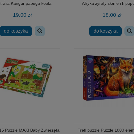
tralia Kangur papuga koala
Afryka żyrafy słonie i hipo
19,00 zł
18,00 zł
do koszyka
do koszyka
5 Puzzle MAXI Baby Zwierzęta
Trefl puzzle Puzzle 1000 ele