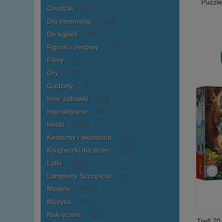
Puzzle
Chodziki
(2)
Dla niemowląt
(154)
Do kąpieli
(55)
Figurki i zestawy
(173)
Filmy
(1)
Gry
(477)
Gadżety
(8)
Inne zabawki
(36)
Interaktywne
(66)
klocki
(323)
Kostiumy i akcesoria
(53)
Książeczki dla dzieci
(13)
Lalki
(349)
Lampiony Szczęścia
(2)
Modele
(1756)
Muzyka
(46)
Nakręcane
(13)
Trefl 7