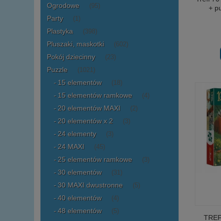
Ogrodowe
(95)
+ p
Party
(1)
Plastyka
(398)
Pluszaki, maskotki
(602)
Pokój dziecinny
(23)
Puzzle
(1021)
15 elementów
(18)
15 elementów ramkowe
(4)
20 elementów MAXI
(2)
20 elementów x 2
(3)
24 elementy
(3)
24 MAXI
(45)
25 elementów ramkowe
(3)
30 elementów
(31)
30 MAXI dwustronne
(5)
40 elementów
(4)
48 elementów
(5)
TREFL