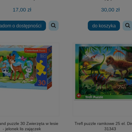
17,00 zł
30,00 zł
adom o dostępności
do koszyka
and puzzle 30 Zwierzęta w lesie
Trefl puzzle ramkowe 25 el. D
- jelonek lis zajączek
31343