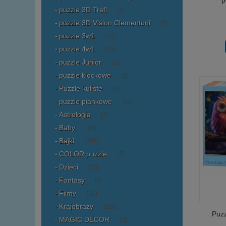
puzzle 3D Trefl
(4)
puzzle 3D Vision Clementoni
(8)
puzzle 3w1
(11)
puzzle 4w1
(15)
puzzle Junior
(1)
puzzle klockowe
(1)
Puzzle kuliste
(5)
puzzle piankowe
(11)
Astrologia
(1)
Baby
(28)
Bajki
(346)
COLOR puzzle
(7)
Dzieci
(13)
Fantasy
(5)
Filmy
(31)
Krajobrazy
(266)
Puzz
MAGIC DECOR
(3)