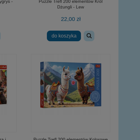
ygrys -
Puzzle Trefl 200 elementów Król
Dżungli - Lew
22,00 zł
do koszyka
a i
Puzzle Trefl 200 elementów Kolorowe