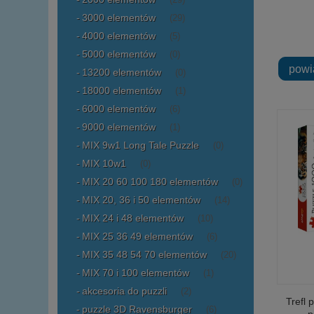
(29)
3000 elementów
(29)
4000 elementów
(5)
5000 elementów
(0)
powi
13200 elementów
(0)
18000 elementów
(1)
6000 elementów
(6)
9000 elementów
(1)
MIX 9w1 Long Tale Puzzle
(0)
MIX 10w1
(0)
MIX 20 60 100 180 elementów
(0)
MIX 20, 36 i 50 elementów
(14)
MIX 24 i 48 elementów
(10)
MIX 25 36 49 elementów
(6)
MIX 35 48 54 70 elementów
(20)
MIX 70 i 100 elementów
(1)
akcesoria do puzzli
(2)
Trefl
puzzle 3D Ravensburger
(6)
p