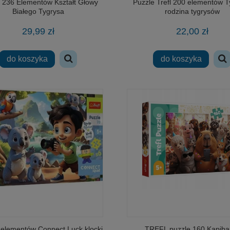
 236 Elementów Kształt Głowy
Puzzle Trefl 200 elementów T
Białego Tygrysa
rodzina tygrysów
29,99 zł
22,00 zł
do koszyka
do koszyka
0 elementów Connect Luck klocki
TREFL puzzle 160 Kapibar