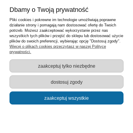
Dbamy o Twoją prywatność
Pliki cookies i pokrewne im technologie umożliwiają poprawne
działanie strony i pomagają nam dostosować ofertę do Twoich
potrzeb. Możesz zaakceptować wykorzystanie przez nas
wszystkich tych plików i przejść do sklepu lub dostosować użycie
plików do swoich preferencji, wybierając opcję "Dostosuj zgody".
Więcej o plikach cookies przeczytasz w naszej Polityce
prywatności.
3D puzzle piankowe z napędem i malowanka -
zaakceptuj tylko niezbędne
formuła
9,00 zł
dostosuj zgody
do koszyka
zaakceptuj wszystkie