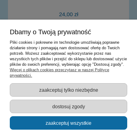
24,00 zł
Dbamy o Twoją prywatność
powiadom o dostępności
Pliki cookies i pokrewne im technologie umożliwiają poprawne
działanie strony i pomagają nam dostosować ofertę do Twoich
potrzeb. Możesz zaakceptować wykorzystanie przez nas
Warunki zakupów
wszystkich tych plików i przejść do sklepu lub dostosować użycie
plików do swoich preferencji, wybierając opcję "Dostosuj zgody".
Moje konto
Więcej o plikach cookies przeczytasz w naszej Polityce
prywatności.
Informacje o sklepie
zaakceptuj tylko niezbędne
Sklep z zabawkami Łódź :: Hurownia zabawek :: Zabawki
edukacyjne :: Zestawy artystyczne :: Zabawki :: samochody Welly
:: Zabawkownia :: zabawki dla dzieci :: Lalki :: Klocki :: Artykuły
dostosuj zgody
szkolne ::
zaakceptuj wszystkie