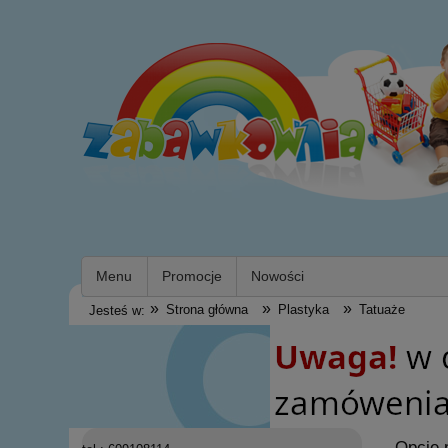
Menu
Promocje
Nowości
»
»
»
Strona główna
Plastyka
Tatuaże
Jesteś w:
Opcje 