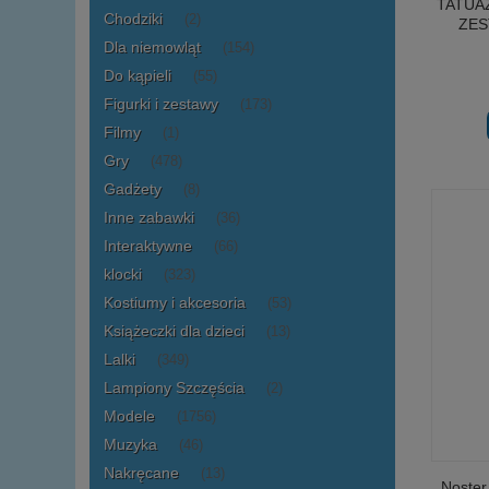
TATUA
Chodziki
(2)
ZES
Dla niemowląt
(154)
Do kąpieli
(55)
Figurki i zestawy
(173)
Filmy
(1)
Gry
(478)
Gadżety
(8)
Inne zabawki
(36)
Interaktywne
(66)
klocki
(323)
Kostiumy i akcesoria
(53)
Książeczki dla dzieci
(13)
Lalki
(349)
Lampiony Szczęścia
(2)
Modele
(1756)
Muzyka
(46)
Nakręcane
(13)
Noster