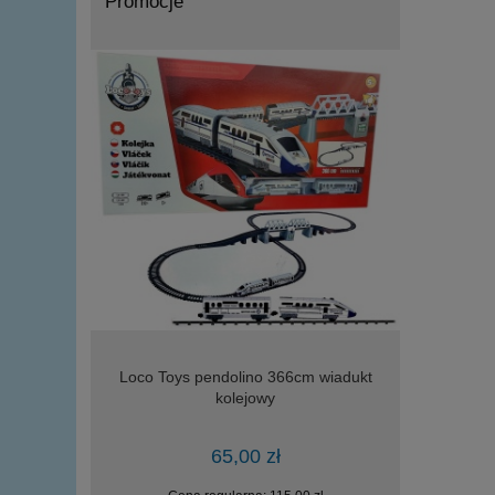
Promocje
m i rampa
Loco Toys pendolino 366cm wiadukt
DROMADER 2
odów
kolejowy
helikopte
65,00 zł