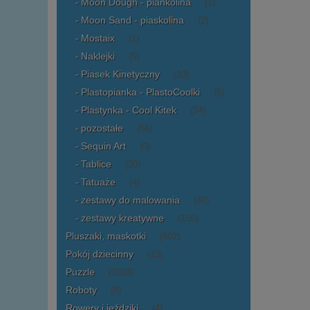
Moon Dough - piankolina
(1)
Moon Sand - piaskolina
(2)
Mostaix
(1)
Naklejki
(5)
Piasek Kinetyczny
(10)
Plastopianka - PlastoCoolki
(5)
Plastynka - Cool Kitek
(24)
pozostałe
(56)
Sequin Art
(0)
Tablice
(20)
Tatuaże
(4)
zestawy do malowania
(46)
zestawy kreatywne
(155)
Pluszaki, maskotki
(602)
Pokój dziecinny
(23)
Puzzle
(1024)
Roboty
(8)
Rowery i jeździki
(4)