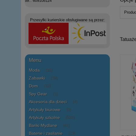
tel.: 609108114
Produc
Przesyłki kurierskie obsługiwane są przez:
Tatuaż
Menu
Moda
(15)
Zabawki
(39)
Dom
(32)
Spy Gear
(1)
Akcesoria dla dzieci
(4)
Artykuły biurowe
(0)
Artykuły szkolne
(526)
Bańki Mydlane
(41)
Baterie i zasilanie
(13)