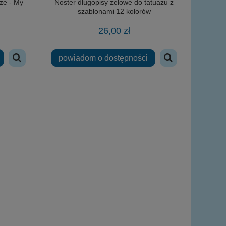
że - My
Noster długopisy żelowe do tatuażu z
szablonami 12 kolorów
26,00 zł
powiadom o dostępności