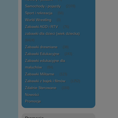
Samochody i pojazdy
(2378)
Sport i rekreacja
(56)
World Wrestling
(3)
Zabawki AGD i RTV
(76)
zabawki dla dzieci (wiek dziecka)
(6424)
Zabawki drewniane
(38)
Zabawki Edukacyjne
(243)
Zabawki edukacyjne dla
maluchów
(84)
Zabawki Militarne
(123)
Zabawki z bajek i filmów
(1252)
Zdalnie Sterowane
(159)
Nowości
Promocje