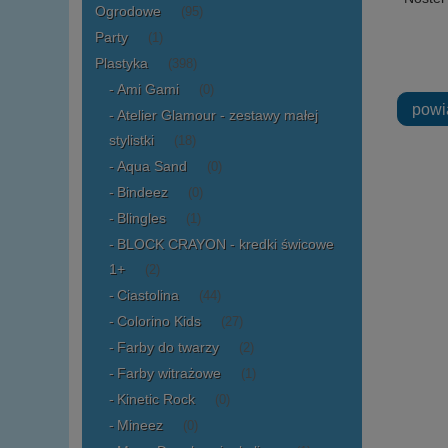
Ogrodowe
(95)
Party
(1)
Plastyka
(398)
Ami Gami
(0)
powi
Atelier Glamour - zestawy małej
stylistki
(18)
Aqua Sand
(0)
Bindeez
(0)
Blingles
(1)
BLOCK CRAYON - kredki świcowe
1+
(2)
Ciastolina
(44)
Colorino Kids
(27)
Farby do twarzy
(2)
Farby witrażowe
(1)
Kinetic Rock
(0)
Mineez
(0)