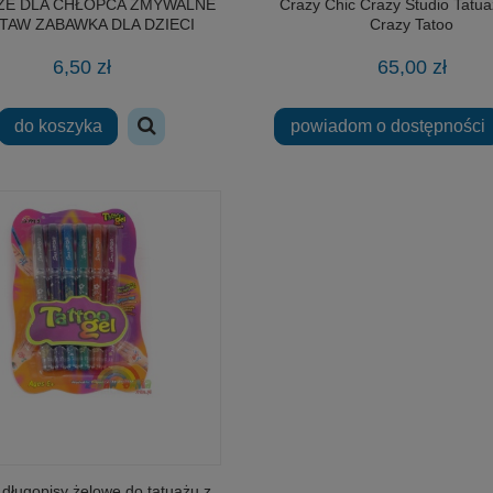
ŻE DLA CHŁOPCA ZMYWALNE
Crazy Chic Crazy Studio Tatua
TAW ZABAWKA DLA DZIECI
Crazy Tatoo
6,50 zł
65,00 zł
do koszyka
powiadom o dostępności
 długopisy żelowe do tatuażu z