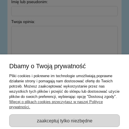
Imię lub pseudonim:
Twoja opinia:
wyślij
Dbamy o Twoją prywatność
Pliki cookies i pokrewne im technologie umożliwiają poprawne
działanie strony i pomagają nam dostosować ofertę do Twoich
potrzeb. Możesz zaakceptować wykorzystanie przez nas
Warunki zakupów
wszystkich tych plików i przejść do sklepu lub dostosować użycie
plików do swoich preferencji, wybierając opcję "Dostosuj zgody".
Moje konto
Więcej o plikach cookies przeczytasz w naszej Polityce
prywatności.
Informacje o sklepie
zaakceptuj tylko niezbędne
Sklep z zabawkami Łódź :: Hurownia zabawek :: Zabawki