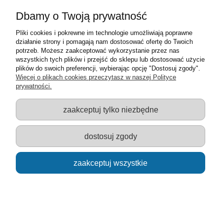
Dbamy o Twoją prywatność
Pliki cookies i pokrewne im technologie umożliwiają poprawne
działanie strony i pomagają nam dostosować ofertę do Twoich
potrzeb. Możesz zaakceptować wykorzystanie przez nas
wszystkich tych plików i przejść do sklepu lub dostosować użycie
plików do swoich preferencji, wybierając opcję "Dostosuj zgody".
LALKA EVI - Mój Pierwszy Rower - Evi na rowerze
Więcej o plikach cookies przeczytasz w naszej Polityce
prywatności.
31,00 zł
zaakceptuj tylko niezbędne
do koszyka
dostosuj zgody
zaakceptuj wszystkie