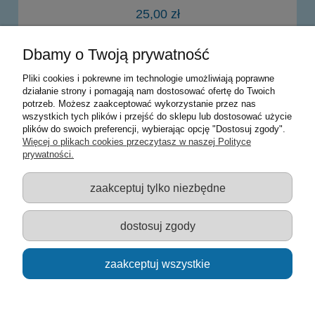
25,00 zł
Dbamy o Twoją prywatność
do koszyka
Pliki cookies i pokrewne im technologie umożliwiają poprawne
działanie strony i pomagają nam dostosować ofertę do Twoich
potrzeb. Możesz zaakceptować wykorzystanie przez nas
Warunki zakupów
wszystkich tych plików i przejść do sklepu lub dostosować użycie
plików do swoich preferencji, wybierając opcję "Dostosuj zgody".
Moje konto
Więcej o plikach cookies przeczytasz w naszej Polityce
prywatności.
Informacje o sklepie
zaakceptuj tylko niezbędne
Sklep z zabawkami Łódź :: Hurownia zabawek :: Zabawki
edukacyjne :: Zestawy artystyczne :: Zabawki :: samochody Welly
:: Zabawkownia :: zabawki dla dzieci :: Lalki :: Klocki :: Artykuły
dostosuj zgody
szkolne ::
zaakceptuj wszystkie
pokaż pełną wersję strony