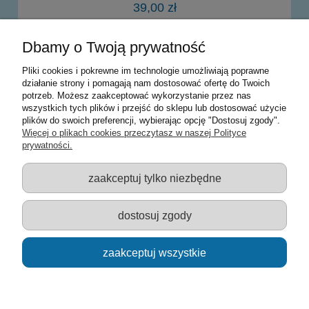
39,00 zł
Dbamy o Twoją prywatność
do koszyka
Pliki cookies i pokrewne im technologie umożliwiają poprawne
działanie strony i pomagają nam dostosować ofertę do Twoich
potrzeb. Możesz zaakceptować wykorzystanie przez nas
Warunki zakupów
wszystkich tych plików i przejść do sklepu lub dostosować użycie
plików do swoich preferencji, wybierając opcję "Dostosuj zgody".
Moje konto
Więcej o plikach cookies przeczytasz w naszej Polityce
prywatności.
Informacje o sklepie
zaakceptuj tylko niezbędne
Sklep z zabawkami Łódź :: Hurownia zabawek :: Zabawki
edukacyjne :: Zestawy artystyczne :: Zabawki :: samochody Welly
:: Zabawkownia :: zabawki dla dzieci :: Lalki :: Klocki :: Artykuły
dostosuj zgody
szkolne ::
zaakceptuj wszystkie
pokaż pełną wersję strony