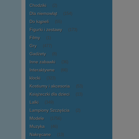
Chodziki
(2)
Dla niemowląt
(154)
Do kąpieli
(55)
Figurki i zestawy
(173)
Filmy
(1)
Gry
(477)
Gadżety
(8)
Inne zabawki
(36)
Interaktywne
(66)
klocki
(323)
Kostiumy i akcesoria
(53)
Książeczki dla dzieci
(13)
Lalki
(349)
Lampiony Szczęścia
(2)
Modele
(1756)
Muzyka
(46)
Nakręcane
(13)