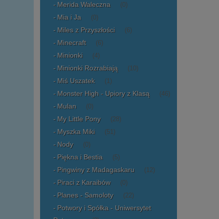
Merida Waleczna
(0)
Mia i Ja
(0)
Miles z Przyszłości
(6)
Minecraft
(6)
Minionki
(4)
Minionki Rozrabiają
(10)
Miś Uszatek
(1)
Monster High - Upiory z Klasą
(46)
Mulan
(0)
My Little Pony
(28)
Myszka Miki
(51)
Nody
(0)
Piękna i Bestia
(5)
Pingwiny z Madagaskaru
(12)
Piraci z Karaibów
(0)
Planes - Samoloty
(22)
Potwory i Spółka - Uniwersytet