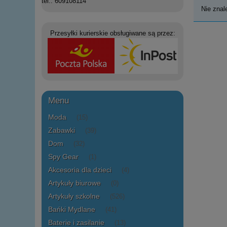
tel.: 609108114
Nie znal
Przesyłki kurierskie obsługiwane są przez:
Menu
Moda
(15)
Zabawki
(39)
Dom
(32)
Spy Gear
(1)
Akcesoria dla dzieci
(4)
Artykuły biurowe
(0)
Artykuły szkolne
(526)
Bańki Mydlane
(41)
Baterie i zasilanie
(13)