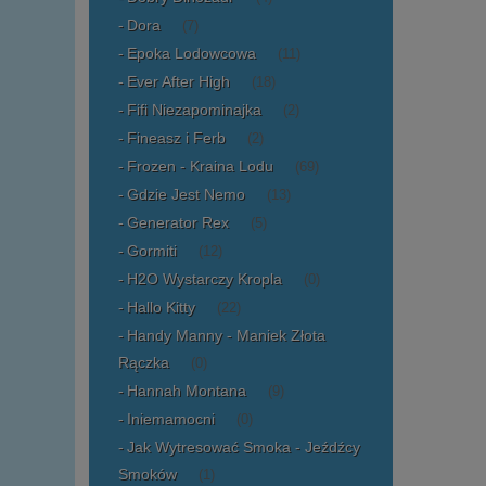
Dora
(7)
Epoka Lodowcowa
(11)
Ever After High
(18)
Fifi Niezapominajka
(2)
Fineasz i Ferb
(2)
Frozen - Kraina Lodu
(69)
Gdzie Jest Nemo
(13)
Generator Rex
(5)
Gormiti
(12)
H2O Wystarczy Kropla
(0)
Hallo Kitty
(22)
Handy Manny - Maniek Złota
Rączka
(0)
Hannah Montana
(9)
Iniemamocni
(0)
Jak Wytresować Smoka - Jeźdźcy
Smoków
(1)