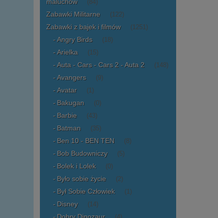
maluchów
(84)
Zabawki Militarne
(122)
Zabawki z bajek i filmów
(1251)
Angry Birds
(18)
Arielka
(15)
Auta - Cars - Cars 2 - Auta 2
(148)
Avangers
(9)
Avatar
(1)
Bakugan
(0)
Barbie
(43)
Batman
(35)
Ben 10 - BEN TEN
(8)
Bob Budowniczy
(5)
Bolek i Lolek
(0)
Było sobie życie
(2)
Był Sobie Człowiek
(1)
Disney
(14)
Dobry Dinozaur
(4)