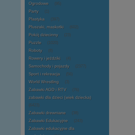
Ogrodowe
(95)
Party
(1)
Plastyka
(397)
Pluszaki, maskotki
(602)
Pokój dziecinny
(23)
Puzzle
(1020)
Roboty
(8)
Rowery i jeździki
(4)
Samochody i pojazdy
(2377)
Sport i rekreacja
(56)
World Wrestling
(3)
Zabawki AGD i RTV
(76)
zabawki dla dzieci (wiek dziecka)
(6423)
Zabawki drewniane
(38)
Zabawki Edukacyjne
(243)
Zabawki edukacyjne dla