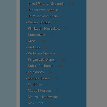
Jake i Piraci z Nibylandii
(11)
Jednorożec Sparkle
(0)
Jej Wysokość Zosia
(21)
Kaczor Donald
(7)
Klinika dla Pluszaków
(5)
Kopciuszek
(19)
Krecik
(3)
Król Lew
(5)
Królewna Śnieżka
(5)
Księżniczki Disney
(60)
Kubuś Puchatek
(36)
Lalaloopsy
(4)
Looney Tunes
(7)
Mariposa
(0)
Marvell Heroes
(1)
Masza i Niedźwiedź
(2)
Max Steel
(13)