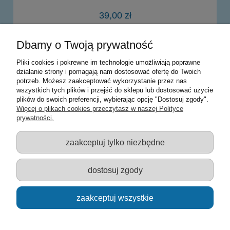
39,00 zł
Dbamy o Twoją prywatność
do koszyka
Pliki cookies i pokrewne im technologie umożliwiają poprawne
działanie strony i pomagają nam dostosować ofertę do Twoich
potrzeb. Możesz zaakceptować wykorzystanie przez nas
Warunki zakupów
wszystkich tych plików i przejść do sklepu lub dostosować użycie
plików do swoich preferencji, wybierając opcję "Dostosuj zgody".
Moje konto
Więcej o plikach cookies przeczytasz w naszej Polityce
prywatności.
Informacje o sklepie
zaakceptuj tylko niezbędne
Sklep z zabawkami Łódź :: Hurownia zabawek :: Zabawki
edukacyjne :: Zestawy artystyczne :: Zabawki :: samochody Welly
:: Zabawkownia :: zabawki dla dzieci :: Lalki :: Klocki :: Artykuły
dostosuj zgody
szkolne ::
zaakceptuj wszystkie