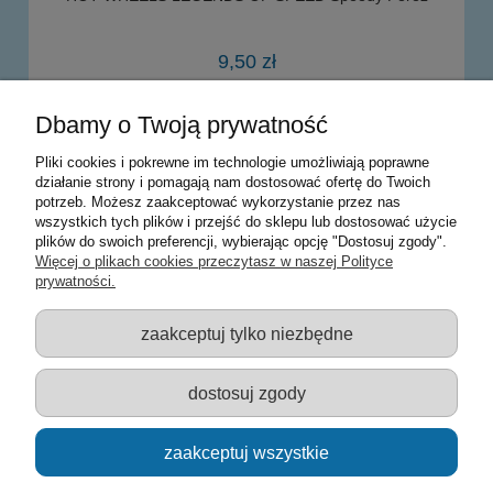
9,50 zł
Dbamy o Twoją prywatność
powiadom o dostępności
Pliki cookies i pokrewne im technologie umożliwiają poprawne
działanie strony i pomagają nam dostosować ofertę do Twoich
potrzeb. Możesz zaakceptować wykorzystanie przez nas
Warunki zakupów
wszystkich tych plików i przejść do sklepu lub dostosować użycie
plików do swoich preferencji, wybierając opcję "Dostosuj zgody".
Moje konto
Więcej o plikach cookies przeczytasz w naszej Polityce
prywatności.
Informacje o sklepie
zaakceptuj tylko niezbędne
Sklep z zabawkami Łódź :: Hurownia zabawek :: Zabawki
edukacyjne :: Zestawy artystyczne :: Zabawki :: samochody Welly
:: Zabawkownia :: zabawki dla dzieci :: Lalki :: Klocki :: Artykuły
dostosuj zgody
szkolne ::
zaakceptuj wszystkie