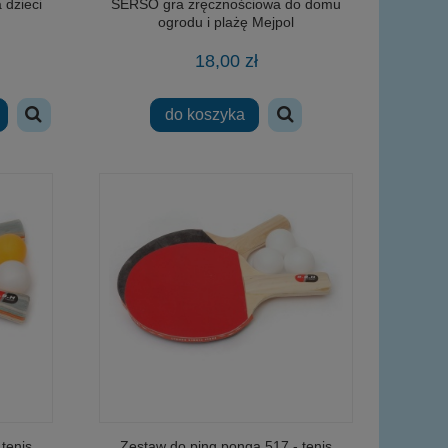
 dzieci
SERSO gra zręcznościowa do domu
ogrodu i plażę Mejpol
18,00 zł
do koszyka
tenis
Zestaw do ping ponga 517 - tenis