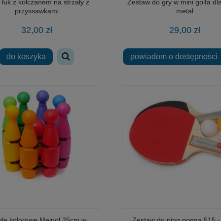
łuk z kołczanem na strzały z
Zestaw do gry w mini golfa dla
przyssawkami
metal
32,00 zł
29,00 zł
do koszyka
powiadom o dostępności
gle kolorowe Mejpol 25cm w
Zestaw do ping ponga 515 - 