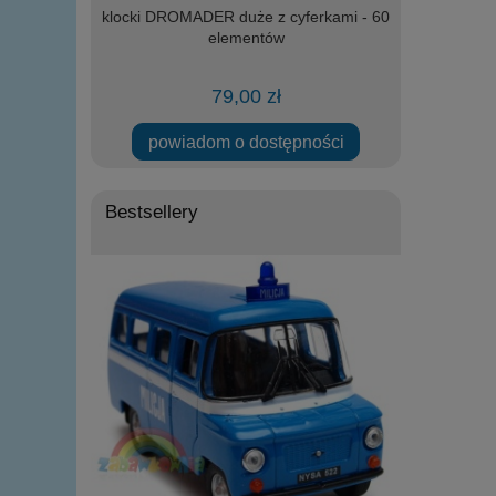
 nożną Mega
klocki DROMADER duże z cyferkami - 60
Zestaw artyst
elementów
79,00 zł
ości
powiadom o dostępności
Bestsellery