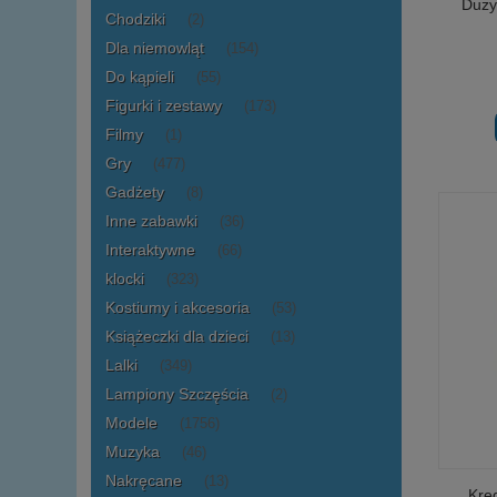
Duży 
Chodziki
(2)
Dla niemowląt
(154)
Do kąpieli
(55)
Figurki i zestawy
(173)
Filmy
(1)
Gry
(477)
Gadżety
(8)
Inne zabawki
(36)
Interaktywne
(66)
klocki
(323)
Kostiumy i akcesoria
(53)
Książeczki dla dzieci
(13)
Lalki
(349)
Lampiony Szczęścia
(2)
Modele
(1756)
Muzyka
(46)
Nakręcane
(13)
Krę