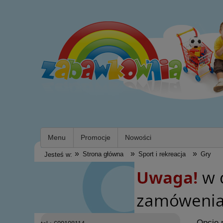
Menu
Promocje
Nowości
»
»
»
Strona główna
Sport i rekreacja
Gry
Jesteś w:
Opcje 