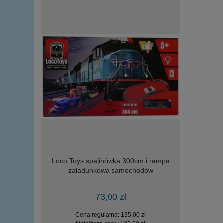
IA wojskowy
Loco Toys spalinówka 300cm i rampa
zręcznośc
elementów
załadunkowa samochodów
73,00 zł
zł
Cena regularna:
135,00 zł
Ce