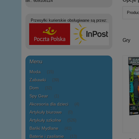
tel.: 609108114
Produc
Przesyłki kurierskie obsługiwane są przez:
Gry
Menu
Moda
(15)
Zabawki
(39)
Dom
(32)
Spy Gear
(1)
Akcesoria dla dzieci
(4)
Artykuły biurowe
(0)
Artykuły szkolne
(526)
Bańki Mydlane
(41)
Baterie i zasilanie
(13)