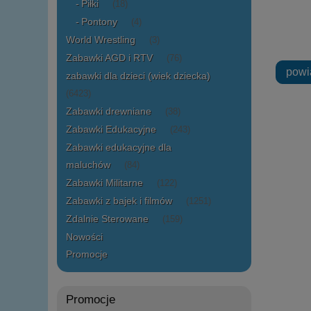
Piłki
(18)
Pontony
(4)
World Wrestling
(3)
Zabawki AGD i RTV
(76)
powi
zabawki dla dzieci (wiek dziecka)
(6423)
Zabawki drewniane
(38)
Zabawki Edukacyjne
(243)
Zabawki edukacyjne dla
maluchów
(84)
Zabawki Militarne
(122)
Zabawki z bajek i filmów
(1251)
Zdalnie Sterowane
(159)
Nowości
Promocje
Promocje