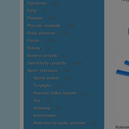
Ogrodowe
(95)
Party
(1)
Plastyka
(398)
Pluszaki, maskotki
(602)
Pokój dziecinny
(23)
Puzzle
(1021)
Roboty
(8)
Rowery i jeździki
(4)
Samochody i pojazdy
(2378)
Sport i rekreacja
(56)
Sporty wodne
(0)
Turystyka
(1)
Baseniki, kółka, rękawki
(12)
Gry
(9)
Hulajnogi
(0)
koszykówka
(3)
Materace na wodę i plażowe
(4)
Koloro