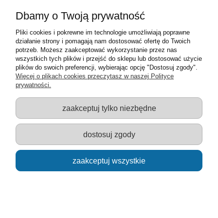
Moje konto
Dbamy o Twoją prywatność
Pliki cookies i pokrewne im technologie umożliwiają poprawne
Informacje o sklepie
działanie strony i pomagają nam dostosować ofertę do Twoich
potrzeb. Możesz zaakceptować wykorzystanie przez nas
Sklep z zabawkami Łódź :: Hurownia zabawek :: Zabawki
wszystkich tych plików i przejść do sklepu lub dostosować użycie
edukacyjne :: Zestawy artystyczne :: Zabawki :: samochody Welly
plików do swoich preferencji, wybierając opcję "Dostosuj zgody".
:: Zabawkownia :: zabawki dla dzieci :: Lalki :: Klocki :: Artykuły
Więcej o plikach cookies przeczytasz w naszej Polityce
szkolne ::
prywatności.
zaakceptuj tylko niezbędne
pokaż pełną wersję strony
dostosuj zgody
Sklep internetowy Shoper.pl
zaakceptuj wszystkie