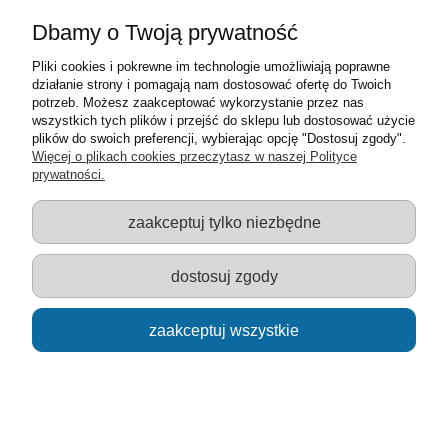
Dbamy o Twoją prywatność
Pliki cookies i pokrewne im technologie umożliwiają poprawne
działanie strony i pomagają nam dostosować ofertę do Twoich
potrzeb. Możesz zaakceptować wykorzystanie przez nas
wszystkich tych plików i przejść do sklepu lub dostosować użycie
plików do swoich preferencji, wybierając opcję "Dostosuj zgody".
Więcej o plikach cookies przeczytasz w naszej Polityce
OFF-ROAD Jeep z dźwiękiem i światłami - otwierane
prywatności.
drzwi + surfing
55,00 zł
zaakceptuj tylko niezbędne
dostosuj zgody
do koszyka
zaakceptuj wszystkie