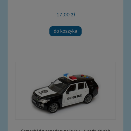
17,00 zł
do koszyka
Samochód z napędem policyjny - światło dźwięk