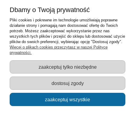
Dbamy o Twoją prywatność
Pliki cookies i pokrewne im technologie umożliwiają poprawne
działanie strony i pomagają nam dostosować ofertę do Twoich
potrzeb. Możesz zaakceptować wykorzystanie przez nas
wszystkich tych plików i przejść do sklepu lub dostosować użycie
plików do swoich preferencji, wybierając opcję "Dostosuj zgody".
Loco Toys zestaw uzupełniający - 4 wagoniki (wzór
Więcej o plikach cookies przeczytasz w naszej Polityce
21)
prywatności.
23,00 zł
zaakceptuj tylko niezbędne
powiadom o dostępności
dostosuj zgody
zaakceptuj wszystkie