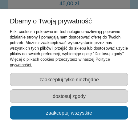
45,00 zł
Dbamy o Twoją prywatność
powiadom o dostępności
Pliki cookies i pokrewne im technologie umożliwiają poprawne
działanie strony i pomagają nam dostosować ofertę do Twoich
potrzeb. Możesz zaakceptować wykorzystanie przez nas
Warunki zakupów
wszystkich tych plików i przejść do sklepu lub dostosować użycie
plików do swoich preferencji, wybierając opcję "Dostosuj zgody".
Moje konto
Więcej o plikach cookies przeczytasz w naszej Polityce
prywatności.
Informacje o sklepie
zaakceptuj tylko niezbędne
Sklep z zabawkami Łódź :: Hurownia zabawek :: Zabawki
edukacyjne :: Zestawy artystyczne :: Zabawki :: samochody Welly
:: Zabawkownia :: zabawki dla dzieci :: Lalki :: Klocki :: Artykuły
dostosuj zgody
szkolne ::
zaakceptuj wszystkie
pokaż pełną wersję strony