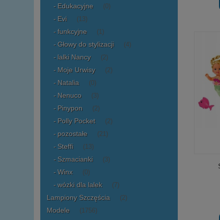
Edukacyjne
(0)
Evi
(13)
funkcyjne
(1)
Głowy do stylizacji
(4)
lalki Nancy
(2)
Moje Urwisy
(2)
Natalia
(0)
Nenuco
(3)
Pinypon
(2)
Polly Pocket
(2)
pozostałe
(21)
Steffi
(13)
Szmacianki
(3)
Winx
(0)
wózki dla lalek
(7)
Lampiony Szczęścia
(2)
Modele
(1756)