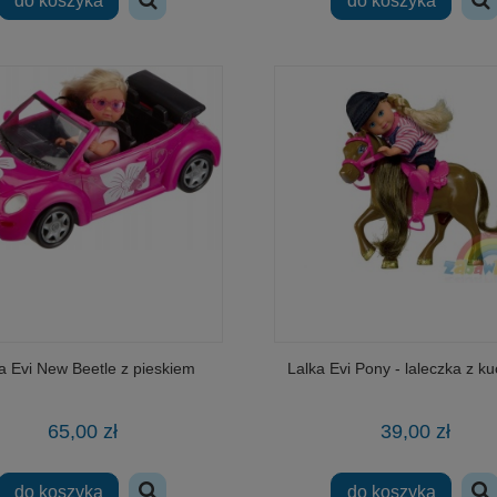
do koszyka
do koszyka
a Evi New Beetle z pieskiem
Lalka Evi Pony - laleczka z k
65,00 zł
39,00 zł
do koszyka
do koszyka