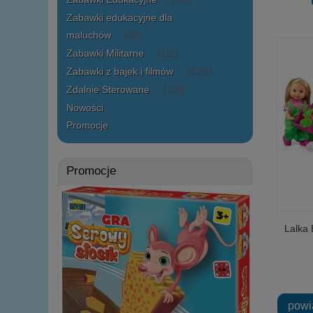
(243)
Zabawki edukacyjne dla
maluchów
(84)
Zabawki Militarne
(122)
Zabawki z bajek i filmów
(1251)
Zdalnie Sterowane
(159)
Nowości
Promocje
Promocje
Lalka 
powi