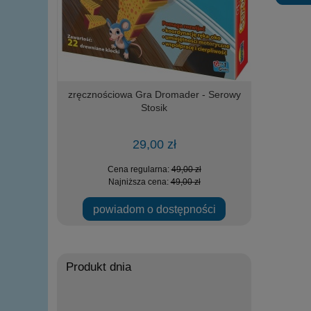
IA wojskowy
zręcznościowa Gra Dromader - Serowy
Loco Toys
elementów
Stosik
zała
29,00 zł
zł
Cena regularna:
49,00 zł
Ce
zł
Najniższa cena:
49,00 zł
Na
ości
powiadom o dostępności
Produkt dnia