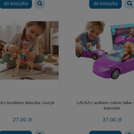
do koszyka
do koszyka
 z konikiem laleczka i kucyk
LALKA z autkiem cabrio lalka 
kabriolet
27,00 zł
37,00 zł