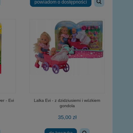
powiadom o dostępności
r - Evi
Lalka Evi - z dzidziusiemi i wózkiem
gondola
35,00 zł