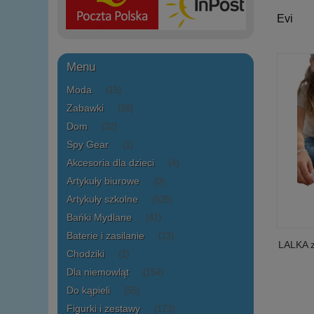
Evi
Menu
Moda
(15)
Zabawki
(39)
Dom
(32)
Spy Gear
(1)
Akcesoria dla dzieci
(4)
Artykuły biurowe
(0)
Artykuły szkolne
(526)
Bańki Mydlane
(41)
Baterie i zasilanie
(13)
LALKA z
Chodziki
(2)
Dla niemowląt
(154)
Do kąpieli
(55)
Figurki i zestawy
(173)