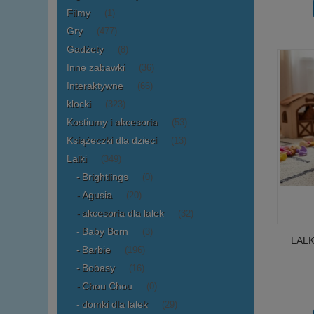
Filmy
(1)
Gry
(477)
Gadżety
(8)
Inne zabawki
(36)
Interaktywne
(66)
klocki
(323)
Kostiumy i akcesoria
(53)
Książeczki dla dzieci
(13)
Lalki
(349)
Brightlings
(0)
Agusia
(20)
akcesoria dla lalek
(32)
Baby Born
(3)
LALKA
Barbie
(196)
Bobasy
(16)
Chou Chou
(0)
domki dla lalek
(29)