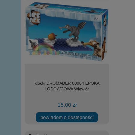
 - Aparat i
klocki DROMADER 00904 EPOKA
lalka 
OMADER
LODOWCOWA Wiewiór
15,00 zł
powiadom o dostępności