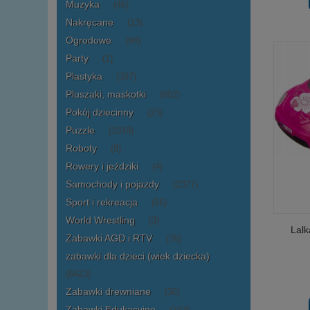
Muzyka
(46)
Nakręcane
(13)
Ogrodowe
(94)
Party
(1)
Plastyka
(397)
Pluszaki, maskotki
(602)
Pokój dziecinny
(23)
Puzzle
(1018)
Roboty
(8)
Rowery i jeździki
(4)
Samochody i pojazdy
(2377)
Sport i rekreacja
(56)
World Wrestling
(3)
Lalk
Zabawki AGD i RTV
(76)
zabawki dla dzieci (wiek dziecka)
(6423)
Zabawki drewniane
(36)
Zabawki Edukacyjne