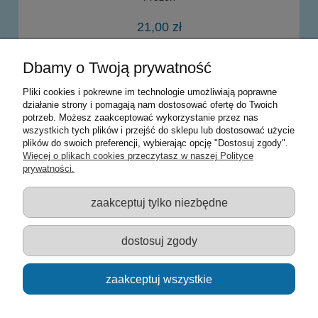
21,00 zł
Dbamy o Twoją prywatność
powiadom o dostępności
Pliki cookies i pokrewne im technologie umożliwiają poprawne
działanie strony i pomagają nam dostosować ofertę do Twoich
potrzeb. Możesz zaakceptować wykorzystanie przez nas
Warunki zakupów
wszystkich tych plików i przejść do sklepu lub dostosować użycie
plików do swoich preferencji, wybierając opcję "Dostosuj zgody".
Moje konto
Więcej o plikach cookies przeczytasz w naszej Polityce
prywatności.
Informacje o sklepie
zaakceptuj tylko niezbędne
Sklep z zabawkami Łódź :: Hurownia zabawek :: Zabawki
edukacyjne :: Zestawy artystyczne :: Zabawki :: samochody Welly
:: Zabawkownia :: zabawki dla dzieci :: Lalki :: Klocki :: Artykuły
dostosuj zgody
szkolne ::
zaakceptuj wszystkie