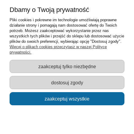
Dbamy o Twoją prywatność
Pliki cookies i pokrewne im technologie umożliwiają poprawne
działanie strony i pomagają nam dostosować ofertę do Twoich
potrzeb. Możesz zaakceptować wykorzystanie przez nas
wszystkich tych plików i przejść do sklepu lub dostosować użycie
plików do swoich preferencji, wybierając opcję "Dostosuj zgody".
Więcej o plikach cookies przeczytasz w naszej Polityce
prywatności.
Klocki drewniane duży komplet 62 elementy w
jutowym worku 1+
zaakceptuj tylko niezbędne
67,00 zł
dostosuj zgody
powiadom o dostępności
zaakceptuj wszystkie